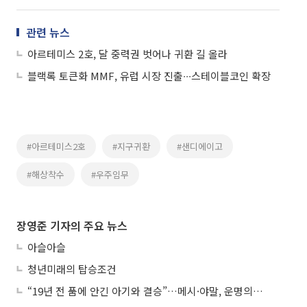
관련 뉴스
아르테미스 2호, 달 중력권 벗어나 귀환 길 올라
블랙록 토큰화 MMF, 유럽 시장 진출∙∙∙스테이블코인 확장
#아르테미스2호
#지구귀환
#샌디에이고
#해상착수
#우주임무
장영준 기자의 주요 뉴스
아슬아슬
청년미래의 탑승조건
“19년 전 품에 안긴 아기와 결승”…메시·야말, 운명의 왕좌 대결