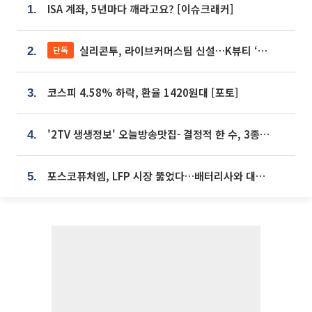
ISA 계좌, 5년마다 깨라고요? [이슈크래커]
1.
실리콘투, 라이브커머스팀 신설…K뷰티 ‘글로벌 판매망’ 확대[K뷰티 라방戰]
단독
2.
코스피 4.58% 하락, 환율 1420원대 [포토]
3.
'2TV 생생정보' 오늘방송맛집- 결정적 한 수, 3종 메밀면! 메밀 소바 맛집 '의○○○○'
4.
포스코퓨처엠, LFP 시장 뚫었다…배터리사와 대규모 장기 공급 합의
5.