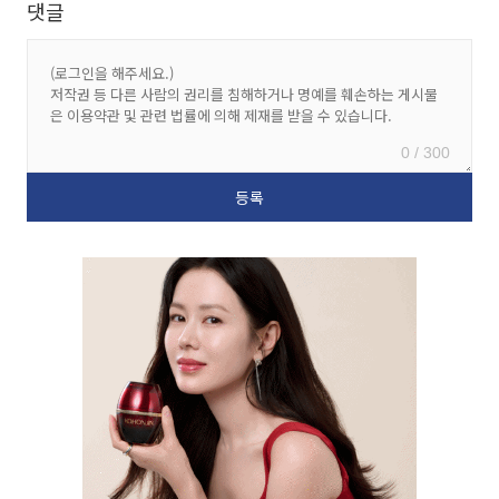
댓글
0 / 300