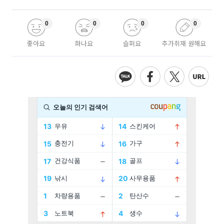
0
0
0
0
좋아요
화나요
슬퍼요
추가취재 원해요