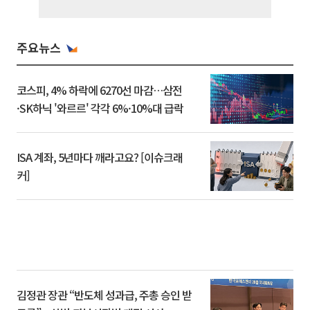
주요뉴스
코스피, 4% 하락에 6270선 마감…삼전
·SK하닉 '와르르' 각각 6%·10%대 급락
ISA 계좌, 5년마다 깨라고요? [이슈크래
커]
김정관 장관 “반도체 성과급, 주총 승인 받