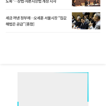
도록”…상법·자본시장법 개정 시사
세금 꺼낸 정부에…오세훈 서울시장 “집값
해법은 공급” [종합]