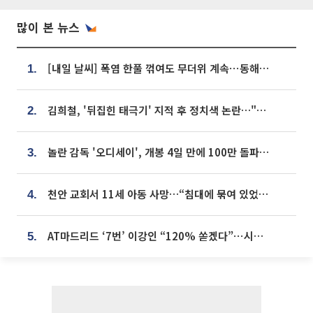
많이 본 뉴스
[내일 날씨] 폭염 한풀 꺾여도 무더위 계속⋯동해안 이틀 연속 비
1.
김희철, '뒤집힌 태극기' 지적 후 정치색 논란…"좌우 떠나 우리나라 국기"
2.
놀란 감독 '오디세이', 개봉 4일 만에 100만 돌파⋯'왕사남' 보다 빠르다
3.
천안 교회서 11세 아동 사망…“침대에 묶여 있었다” 진술 확보
4.
AT마드리드 ‘7번’ 이강인 “120% 쏟겠다”⋯시메오네 감독 “필요한 선수”
5.