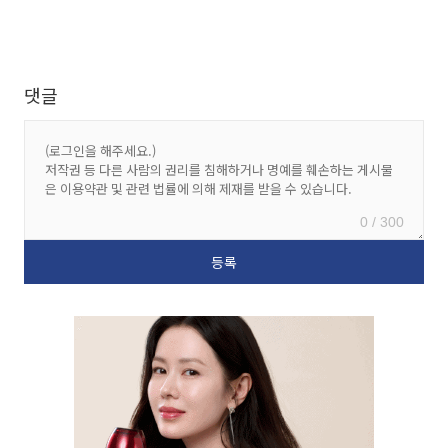
댓글
0 / 300