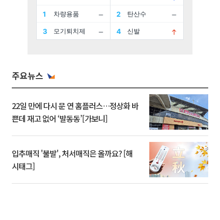
주요뉴스
22일 만에 다시 문 연 홈플러스…정상화 바
쁜데 재고 없어 ‘발동동’[가보니]
입추매직 '불발', 처서매직은 올까요? [해
시태그]