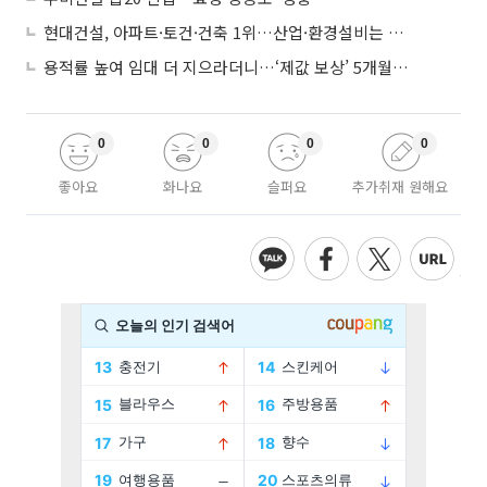
현대건설, 아파트·토건·건축 1위…산업·환경설비는 삼성E&A
용적률 높여 임대 더 지으라더니…‘제값 보상’ 5개월째 국회에 발목
0
0
0
0
좋아요
화나요
슬퍼요
추가취재 원해요