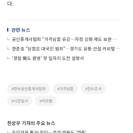
다.
관련 뉴스
공인중개사협회 “가격담합 유감⋯자정 강화·제도 보완 노력할 것"
한준호 "담합은 대국민 범죄"…경기도 유통·건설 카르텔 정조준
‘경험 無도 환영’ 첫 일자리 도전 설명서
#한국공인중개사협회
#가격담합
#전수조사
#시장질서
#카르텔
천상우 기자의 주요 뉴스
우미건설 톱20 진입…효성·쌍용도 ‘껑충’