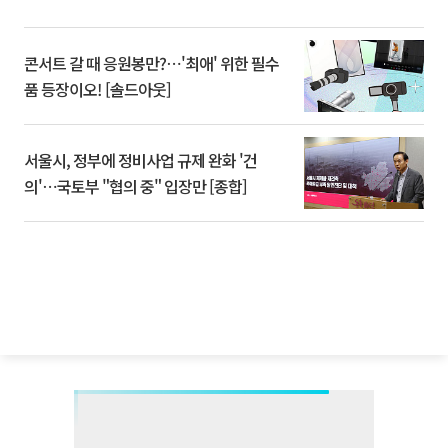
콘서트 갈 때 응원봉만?⋯'최애' 위한 필수
품 등장이오! [솔드아웃]
서울시, 정부에 정비사업 규제 완화 '건
의'⋯국토부 "협의 중" 입장만 [종합]