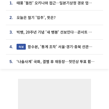
태풍 '돌핀' 오키나와 접근…일본기상청 경로 업데이트
1.
오늘은 절기 '입추', 뜻은?
2.
빅뱅, 20주년 기념 '새 뱅봉' 선보인다⋯콘서트 앞두고 팝업 개최
3.
합수본, '통계 조작' 서울·경기·충북 선관위 등 추가 압수수색
속보
4.
‘나솔사계’ 국화, 결별 후 재등장⋯첫인상 투표 휩쓸고 ‘인기녀’ 등극
5.