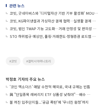
관련 뉴스
코빗, 굿네이버스와 '디지털자산 기반 기부 활성화' MOU 체결
코빗, KG파이낸셜과 가상자산 결제 협력…실생활 결제 확대
코빗, 법인 TWAP 기능 고도화…거래 안정성 및 편의성 강화
STO 하위법규 예상안, 풀링·거래한도·정형증권 로드맵 제시
#코빗
#갤럭시아머니트리
박정호 기자의 주요 뉴스
'코인 엑소더스' 매달 수천억 해외로, 국내 규제는 빈틈
與 "단일종목 레버리지 ETF 상품성 낮춰야"…배수 조정안도 거론
불 꺼진 입주단지들...‘공급 폭탄’에 ‘무너진 원청’까지