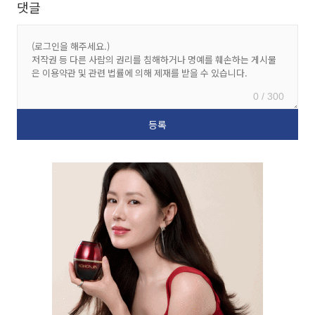
댓글
0 / 300