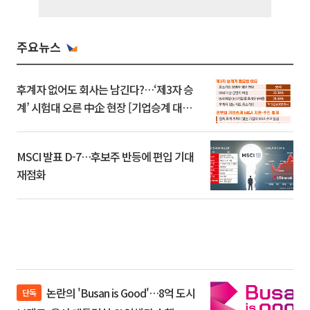
주요뉴스
후계자 없어도 회사는 남긴다?…‘제3자 승
계’ 시험대 오른 中企 현장 [기업승계 대전
환]
MSCI 발표 D-7…후보주 반등에 편입 기대
재점화
논란의 'Busan is Good'…8억 도시
단독