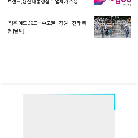
브랜드, 용산 대통령실 CI 업체가 수행
'입추'에도 39도⋯수도권ㆍ강원ㆍ전라 폭
염 [날씨]