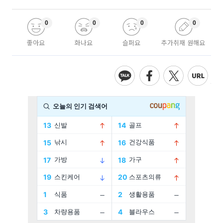
0
0
0
0
좋아요
화나요
슬퍼요
추가취재 원해요