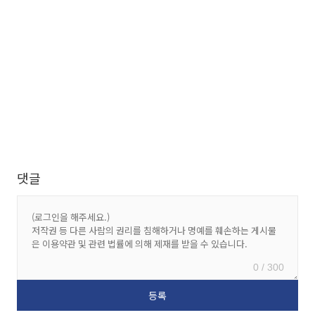
댓글
0 / 300