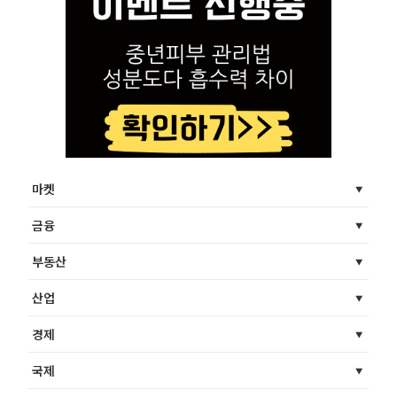
마켓
금융
부동산
산업
경제
국제