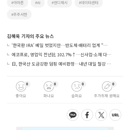
#아마존
#AI
#앤디제시
#데이터센터
#주주서한
김해욱 기자의 주요 뉴스
‘한국판 IRA’ 베일 벗었지만…반도체·배터리 업계 “시행령이 관건”
에코프로, 영업익 전년比 102.7%↑…신사업·소재 다각화 박차
日, 한국산 도금강판 덤핑 예비판정…내년 대일 철강 수출 ‘빨간불’
0
0
0
0
좋아요
화나요
슬퍼요
추가취재 원해요