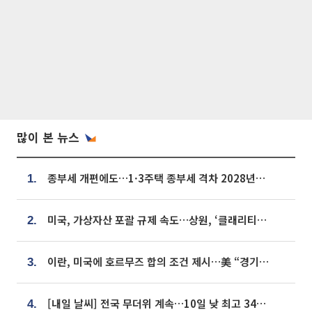
많이 본 뉴스
종부세 개편에도…1·3주택 종부세 격차 2028년부터 확대
1.
미국, 가상자산 포괄 규제 속도…상원, ‘클래리티법’ 9월 절차투표 추진
2.
이란, 미국에 호르무즈 합의 조건 제시…美 “경기 아직 안 끝나” [종합]
3.
[내일 날씨] 전국 무더위 계속…10일 낮 최고 34도 육박
4.