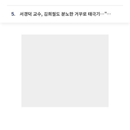
서경덕 교수, 김희철도 분노한 거꾸로 태극기⋯"엉터리는 아냐, 아쉬울 뿐"
5.