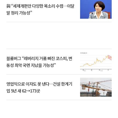
與 “세제개편안 다양한 목소리 수렴…이달
말 정리 가능성”
블룸버그 “레버리지 거품 빠진 코스피, 변
동성 최악 국면 지났을 가능성”
영업익으로 이자도 못 낸다…건설 한계기
업 5년 새 62→173곳