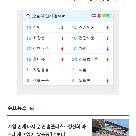
주요뉴스
22일 만에 다시 문 연 홈플러스…정상화 바
쁜데 재고 없어 ‘발동동’[가보니]