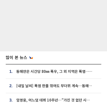
많이 본 뉴스
동해안은 시간당 80㎜ 폭우, 그 외 지역은 폭염…‘극과 극 날씨’
1.
[내일 날씨] 폭염 한풀 꺾여도 무더위 계속⋯동해안 이틀 연속 비
2.
임영웅, 어느덧 데뷔 10주년⋯"가진 것 없던 시절, 내 앞엔 20명의 팬뿐"
3.