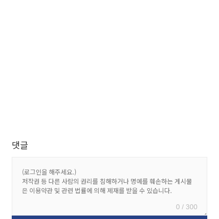
댓글
0 / 300