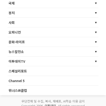
국제
정치
사회
오피니언
문화·라이프
뉴스발전소
이투데이TV
스페셜리포트
Channel 5
위너스IR클럽
무단전재 및 수집, 복사, 재배포, AI학습 이용 금지
Copyright 2006.
이투데이
. All rights reserved