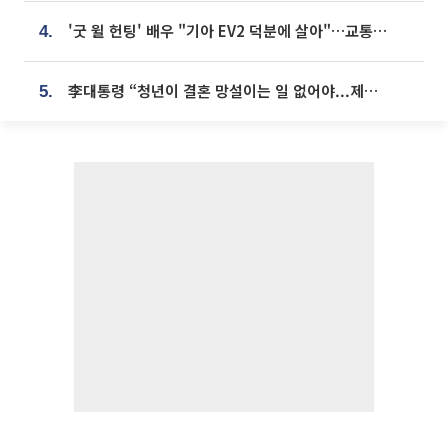
'굿 윌 헌팅' 배우 "기아 EV2 덕분에 살아"…교통사고 후 안전성 극찬
4.
李대통령 “청년이 결혼 망설이는 일 없어야...제도상 불이익 조사”
5.