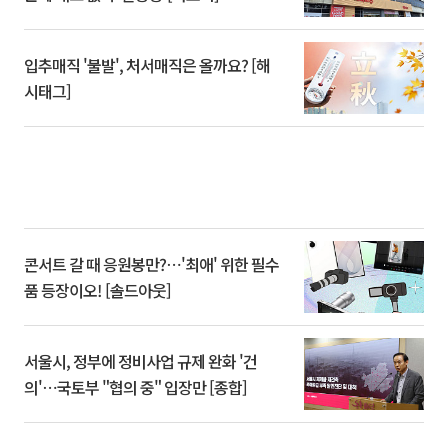
입추매직 '불발', 처서매직은 올까요? [해
시태그]
콘서트 갈 때 응원봉만?⋯'최애' 위한 필수
품 등장이오! [솔드아웃]
서울시, 정부에 정비사업 규제 완화 '건
의'⋯국토부 "협의 중" 입장만 [종합]