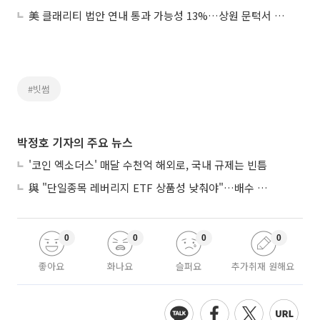
美 클래리티 법안 연내 통과 가능성 13%…상원 문턱서 제동
#빗썸
박정호 기자의 주요 뉴스
'코인 엑소더스' 매달 수천억 해외로, 국내 규제는 빈틈
與 "단일종목 레버리지 ETF 상품성 낮춰야"…배수 조정안도 거론
0
0
0
0
좋아요
화나요
슬퍼요
추가취재 원해요