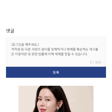
댓글
0 / 300