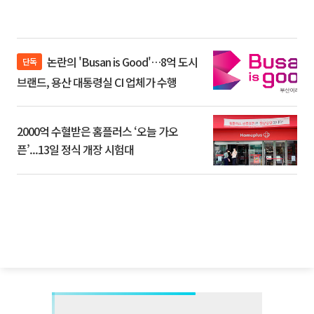
논란의 'Busan is Good'…8억 도시
단독
브랜드, 용산 대통령실 CI 업체가 수행
2000억 수혈받은 홈플러스 ‘오늘 가오
픈’...13일 정식 개장 시험대