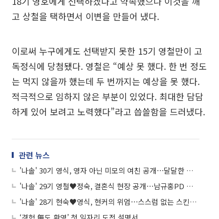
18기 영호에게 선택하겠다고 약속했으나 이것을 깨
고 상철을 택하면서 이변을 만들어 냈다.
이로써 누구에게도 선택받지 못한 15기 영철만이 고
독정식에 당첨됐다. 영철은 “예상 못 했다. 한 번 정도
는 먹지 않을까 했는데 두 번까지는 예상을 못 했다.
적극적으로 임하지 않은 부분이 있었다. 최대한 담담
하게 있어 보려고 노력했다”라고 씁쓸함을 드러냈다.
관련 뉴스
'나솔' 30기 영식, 영자 아닌 미모의 여친 공개⋯달달한 럽스타그램 '눈길'
'나솔' 29기 영철♥정숙, 결혼식 현장 공개⋯남규홍PD 또 단상 올랐다
'나솔' 28기 현숙♥영식, 현커의 위엄⋯스스럼 없는 스킨십 "딸도 응원해줘"
‘경험 無도 환영’ 첫 일자리 도전 설명서