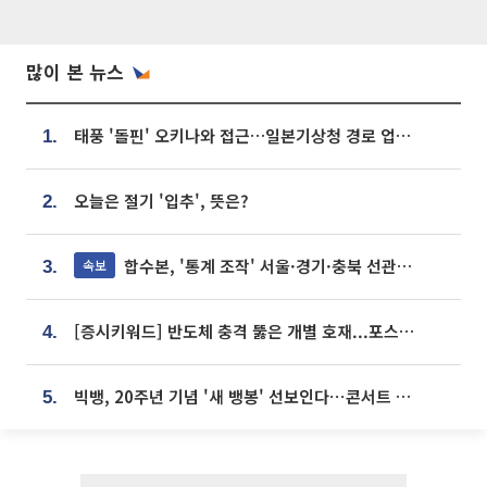
많이 본 뉴스
태풍 '돌핀' 오키나와 접근…일본기상청 경로 업데이트
1.
오늘은 절기 '입추', 뜻은?
2.
합수본, '통계 조작' 서울·경기·충북 선관위 등 추가 압수수색
속보
3.
[증시키워드] 반도체 충격 뚫은 개별 호재...포스코퓨처엠·에코프로·한화솔루션 '눈길'
4.
빅뱅, 20주년 기념 '새 뱅봉' 선보인다⋯콘서트 앞두고 팝업 개최
5.