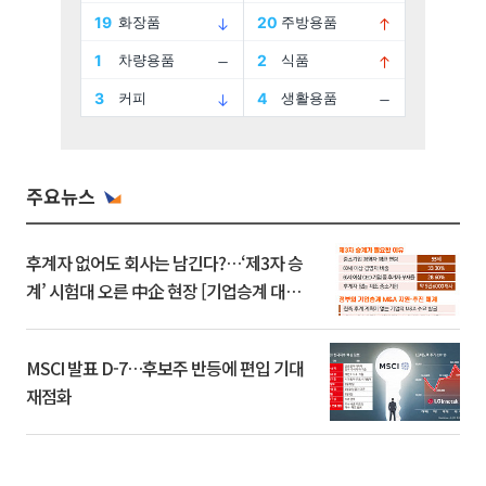
주요뉴스
후계자 없어도 회사는 남긴다?…‘제3자 승
계’ 시험대 오른 中企 현장 [기업승계 대전
환]
MSCI 발표 D-7…후보주 반등에 편입 기대
재점화