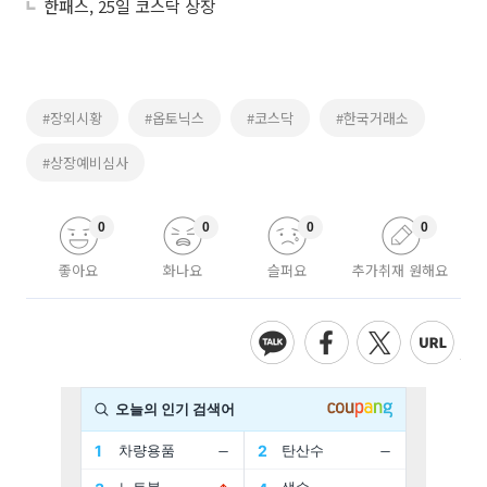
한패스, 25일 코스닥 상장
#장외시황
#옵토닉스
#코스닥
#한국거래소
#상장예비심사
0
0
0
0
좋아요
화나요
슬퍼요
추가취재 원해요