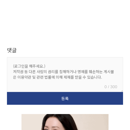
댓글
0 / 300