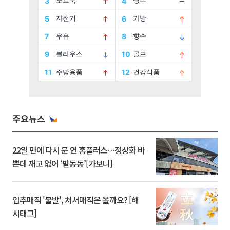
주요뉴스
22일 만에 다시 문 연 홈플러스…정상화 바
쁜데 재고 없어 ‘발동동’[가보니]
입추매직 '불발', 처서매직은 올까요? [해
시태그]