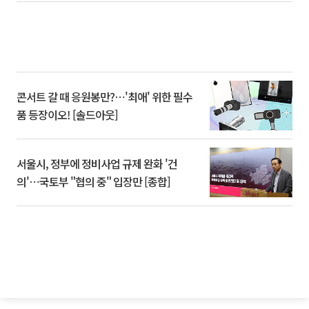
콘서트 갈 때 응원봉만?⋯'최애' 위한 필수
품 등장이오! [솔드아웃]
서울시, 정부에 정비사업 규제 완화 '건
의'⋯국토부 "협의 중" 입장만 [종합]