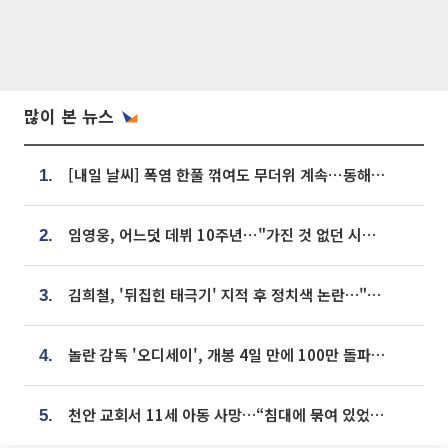
많이 본 뉴스
[내일 날씨] 폭염 한풀 꺾여도 무더위 계속⋯동해안 이틀 연속 비
1.
임영웅, 어느덧 데뷔 10주년⋯"가진 것 없던 시절, 내 앞엔 20명의 팬뿐"
2.
김희철, '뒤집힌 태극기' 지적 후 정치색 논란…"좌우 떠나 우리나라 국기"
3.
놀란 감독 '오디세이', 개봉 4일 만에 100만 돌파⋯'왕사남' 보다 빠르다
4.
천안 교회서 11세 아동 사망…“침대에 묶여 있었다” 진술 확보
5.