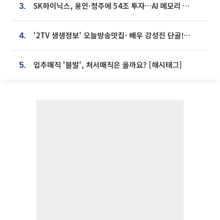
SK하이닉스, 용인·청주에 54조 투자…AI 메모리 생산기지 키운다
3.
'2TV 생생정보' 오늘방송맛집- 배우 강성진 단골! 쌀국수ㆍ푸팟퐁 커리 맛집 '블○○○'
4.
입추매직 '불발', 처서매직은 올까요? [해시태그]
5.