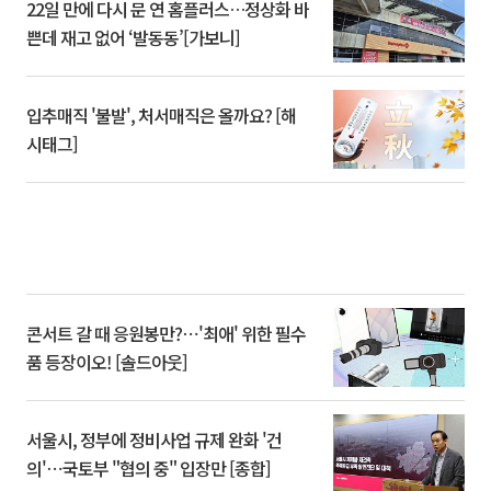
22일 만에 다시 문 연 홈플러스…정상화 바
쁜데 재고 없어 ‘발동동’[가보니]
입추매직 '불발', 처서매직은 올까요? [해
시태그]
콘서트 갈 때 응원봉만?⋯'최애' 위한 필수
품 등장이오! [솔드아웃]
서울시, 정부에 정비사업 규제 완화 '건
의'⋯국토부 "협의 중" 입장만 [종합]