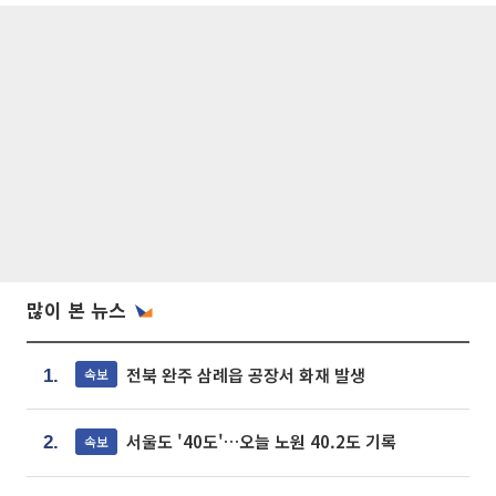
많이 본 뉴스
전북 완주 삼례읍 공장서 화재 발생
속보
1.
서울도 '40도'…오늘 노원 40.2도 기록
속보
2.