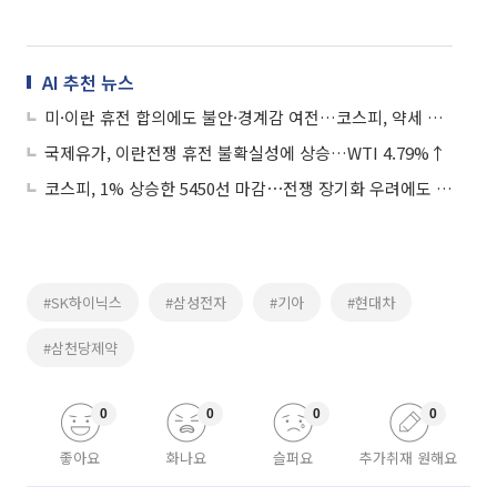
AI 추천 뉴스
미·이란 휴전 합의에도 불안·경계감 여전…코스피, 약세 출발
국제유가, 이란전쟁 휴전 불확실성에 상승…WTI 4.79%↑
코스피, 1% 상승한 5450선 마감⋯전쟁 장기화 우려에도 기관은 ‘사자’
#SK하이닉스
#삼성전자
#기아
#현대차
#삼천당제약
0
0
0
0
좋아요
화나요
슬퍼요
추가취재 원해요