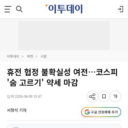
이투데이
마켓
시황
휴전 협정 불확실성 여전…코스피
'숨 고르기' 약세 마감
입력 2026-04-09 15:47
서청석 기자
구글 선호매체 추가