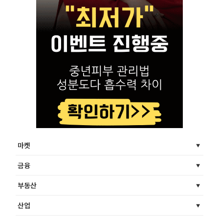
마켓
금융
부동산
산업