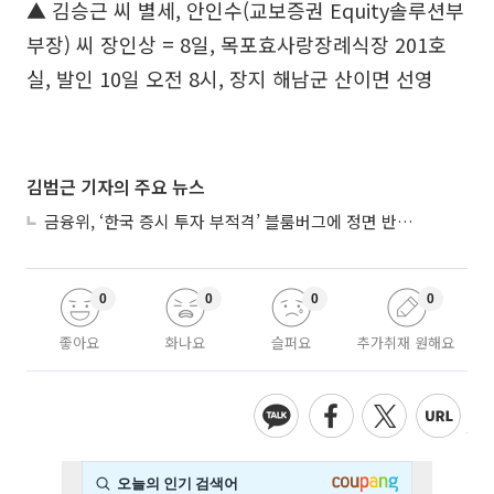
▲ 김승근 씨 별세, 안인수(교보증권 Equity솔루션부
부장) 씨 장인상 = 8일, 목포효사랑장례식장 201호
실, 발인 10일 오전 8시, 장지 해남군 산이면 선영
김범근 기자의 주요 뉴스
금융위, ‘한국 증시 투자 부적격’ 블룸버그에 정면 반박…“근거 불분명”
0
0
0
0
좋아요
화나요
슬퍼요
추가취재 원해요