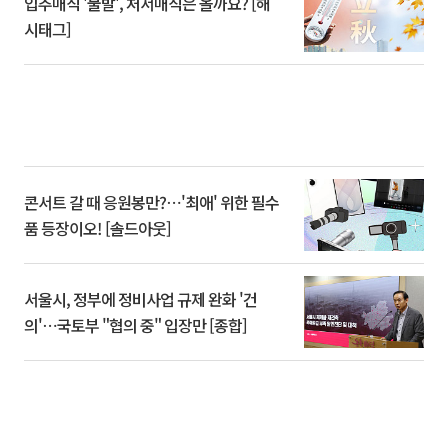
입추매직 '불발', 처서매직은 올까요? [해
시태그]
콘서트 갈 때 응원봉만?⋯'최애' 위한 필수
품 등장이오! [솔드아웃]
서울시, 정부에 정비사업 규제 완화 '건
의'⋯국토부 "협의 중" 입장만 [종합]