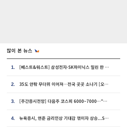
많이 본 뉴스
[베스트&워스트] 삼성전자·SK하이닉스 밀린 한 주…상상인증권은 85% 급등
1.
35도 안팎 무더위 이어져…전국 곳곳 소나기 [오늘 날씨]
2.
[주간증시전망] 다음주 코스피 6000~7000⋯“外人 수급은 정책이 변수”
3.
뉴욕증시, 연준 금리인상 기대감 꺾이자 상승...S&P500 사상 최고치 [종합]
4.