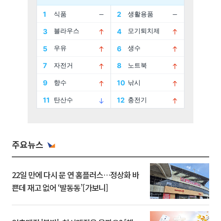
주요뉴스
22일 만에 다시 문 연 홈플러스…정상화 바
쁜데 재고 없어 ‘발동동’[가보니]