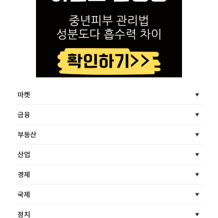
마켓
금융
부동산
산업
경제
국제
정치