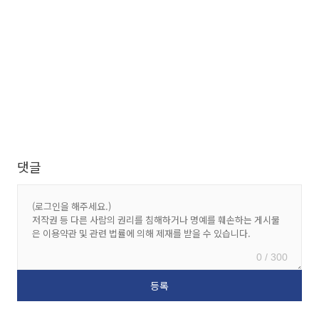
댓글
0 / 300