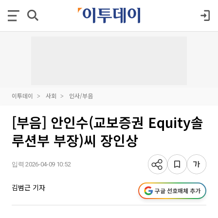
이투데이
사회
인사/부음
[부음] 안인수(교보증권 Equity솔
루션부 부장)씨 장인상
입력 2026-04-09 10:52
김범근 기자
구글 선호매체 추가