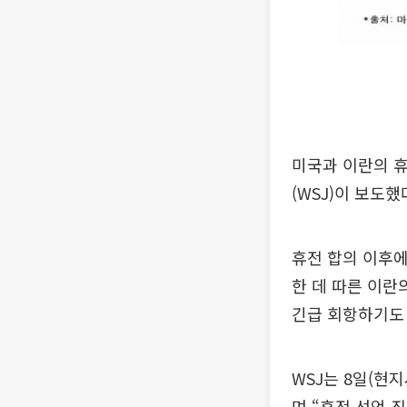
미국과 이란의 
(WSJ)이 보도했
휴전 합의 이후에
한 데 따른 이란
긴급 회항하기도 
WSJ는 8일(현
며 “휴전 선언 