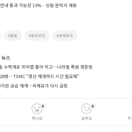
 연내 통과 가능성 13%…상원 문턱서 제동
#중동
#호르무즈
#국제유가
 뉴스
솔 수백개로 뙤약볕 틀어 막고⋯나라별 폭염 생존법
28명⋯TSMC "생산 재개까지 시간 필요해"
 대이란 공습 재개⋯국제유가 다시 급등
0
0
화나요
슬퍼요
추