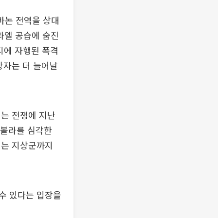
바논 전역을 상대
라엘 공습에 숨진
집지에 자행된 폭격
상자는 더 늘어날
이는 전쟁에 지난
즈볼라를 심각한
에는 지상군까지
수 있다는 입장을