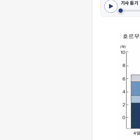
기사 듣기