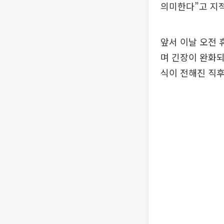
의미한다”고 지
앞서 이날 오전 
며 긴장이 완화되
식이 전해진 직후