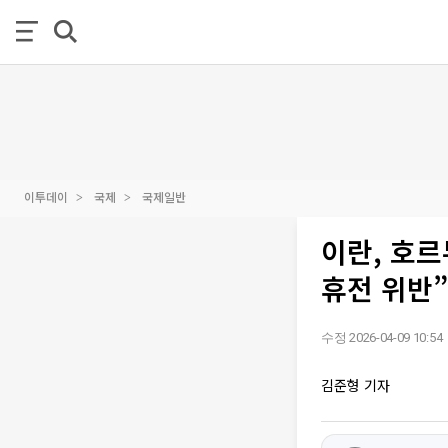
이투데이
국제
국제일반
이란, 호
휴전 위반”
수정 2026-04-09 10:54
김준형 기자