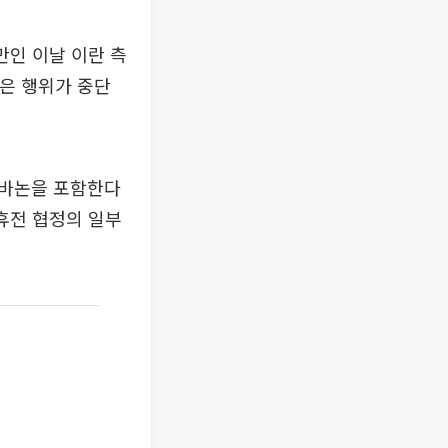
만인 이날 이란 측
같은 행위가 중단
 레바논을 포함한다
휴전 협정의 일부