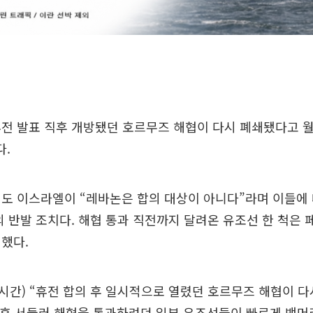
휴전 발표 직후 개방됐던 호르무즈 해협이 다시 폐쇄됐다고
다.
도 이스라엘이 “레바논은 합의 대상이 아니다”라며 이들에
의 반발 조치다. 해협 통과 직전까지 달려온 유조선 한 척은
했다.
지시간) “휴전 합의 후 일시적으로 열렸던 호르무즈 해협이 
직후 서둘러 해협을 통과하려던 일부 유조선들이 빠르게 뱃머