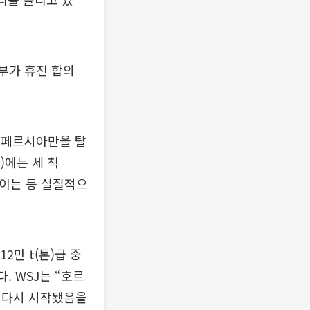
부가 휴전 합의
 페르시아만을 탈
)에는 세 척
보이는 등 실질적으
2만 t(톤)급 중
. WSJ는 “호르
 다시 시작됐음을