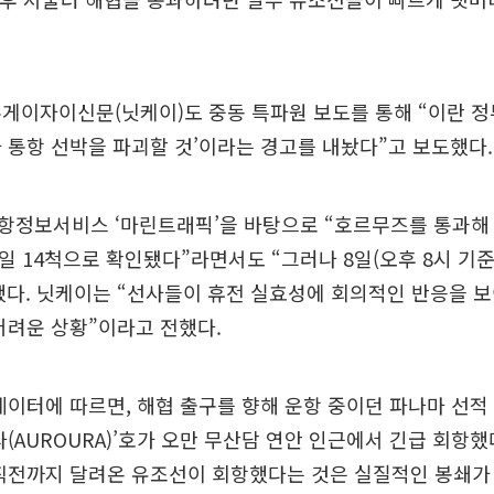
게이자이신문(닛케이)도 중동 특파원 보도를 통해 “이란 정
 통항 선박을 파괴할 것’이라는 경고를 내놨다”고 보도했다.
항정보서비스 ‘마린트래픽’을 바탕으로 “호르무즈를 통과해
7일 14척으로 확인됐다”라면서도 “그러나 8일(오후 8시 기준
다. 닛케이는 “선사들이 휴전 실효성에 회의적인 반응을 
어려운 상황”이라고 전했다.
데이터에 따르면, 해협 출구를 향해 운항 중이던 파나마 선적 1
(AUROURA)’호가 오만 무산담 연안 인근에서 긴급 회항했다
 직전까지 달려온 유조선이 회항했다는 것은 실질적인 봉쇄가