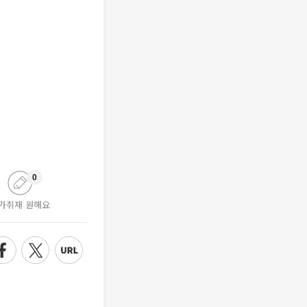
0
가취재 원해요