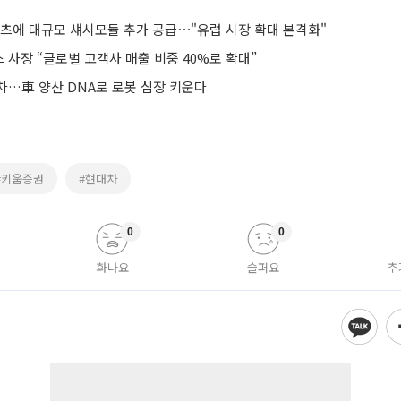
벤츠에 대규모 섀시모듈 추가 공급⋯"유럽 시장 확대 본격화"
사장 “글로벌 고객사 매출 비중 40%로 확대”
차…車 양산 DNA로 로봇 심장 키운다
#키움증권
#현대차
0
0
화나요
슬퍼요
추