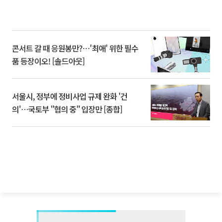
콘서트 갈 때 응원봉만?⋯'최애' 위한 필수
품 등장이오! [솔드아웃]
서울시, 정부에 정비사업 규제 완화 '건
의'⋯국토부 "협의 중" 입장만 [종합]