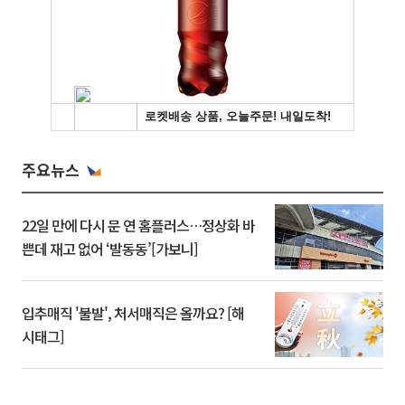
주요뉴스
22일 만에 다시 문 연 홈플러스…정상화 바
쁜데 재고 없어 ‘발동동’[가보니]
입추매직 '불발', 처서매직은 올까요? [해
시태그]