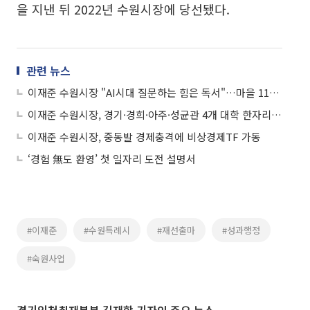
을 지낸 뒤 2022년 수원시장에 당선됐다.
관련 뉴스
이재준 수원시장 "AI시대 질문하는 힘은 독서"…마을 11곳도 스스로 미래 설계
이재준 수원시장, 경기·경희·아주·성균관 4개 대학 한자리에 불러모았다
이재준 수원시장, 중동발 경제충격에 비상경제TF 가동
‘경험 無도 환영’ 첫 일자리 도전 설명서
#이재준
#수원특례시
#재선출마
#성과행정
#숙원사업
경기인천취재본부 김재학 기자의 주요 뉴스