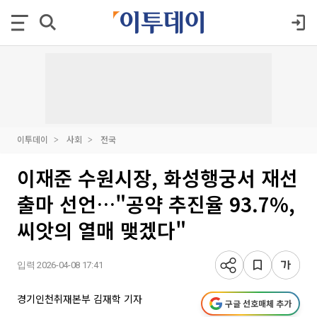
이투데이
사회
전국
이재준 수원시장, 화성행궁서 재선
출마 선언…"공약 추진율 93.7%,
씨앗의 열매 맺겠다"
입력 2026-04-08 17:41
경기인천취재본부 김재학 기자
구글 선호매체 추가