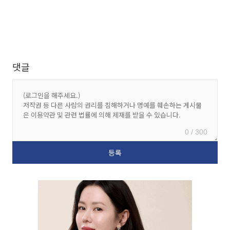
댓글
0 / 300