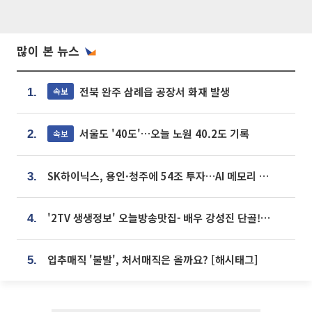
많이 본 뉴스
전북 완주 삼례읍 공장서 화재 발생
속보
1.
서울도 '40도'…오늘 노원 40.2도 기록
속보
2.
SK하이닉스, 용인·청주에 54조 투자…AI 메모리 생산기지 키운다
3.
'2TV 생생정보' 오늘방송맛집- 배우 강성진 단골! 쌀국수ㆍ푸팟퐁 커리 맛집 '블○○○'
4.
입추매직 '불발', 처서매직은 올까요? [해시태그]
5.