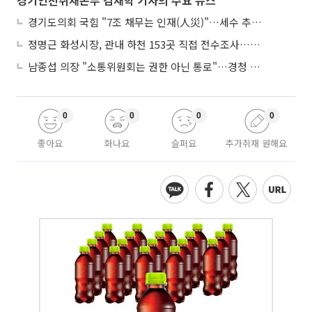
경기도의회 국힘 "7조 채무는 인재(人災)"…세수 추계 조작 의혹 제기
정명근 화성시장, 관내 하천 153곳 직접 전수조사…불법시설 정비
남종섭 의장 "소통위원회는 권한 아닌 통로"…경청 의회 만든다
0
0
0
0
좋아요
화나요
슬퍼요
추가취재 원해요