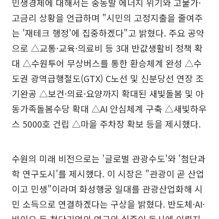
민생경제에 대해서는 중동발 에너지 위기와 고물가·
고금리 상황을 언급하며 "시민의 고정지출을 줄여주
는 '재테크 행정'에 집중하겠다"고 밝혔다. 주요 공약
으로 △교통·교육·의료비 등 3대 반값생활비 정책 확
대 △수원투어 무상버스를 통한 환승체계 완성 △수
도권 광역급행철도(GTX) C노선 및 신분당선 연장 조
기완공 △보건·의료·요양까지 확대된 새빛돌봄 및 아
동가족돌봄수당 확대 △AI 안심체계 구축 △새빛하우
스 5000호 건립 △마을 주차장 확보 등을 제시했다.
수원의 미래 비전으로는 '글로벌 관광수도'와 '첨단과
학 연구도시'를 제시했다. 이 시장은 "관광이 곧 산업
이고 민생"이라며 화성행궁 일대를 관광산업화해 시
민 소득으로 연결하겠다는 구상을 밝혔다. 반도체·AI·
바이오 등 첨단기업의 연구와 실증이 동시에 이뤄지