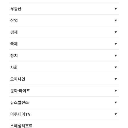
부동산
산업
경제
국제
정치
사회
오피니언
문화·라이프
뉴스발전소
이투데이TV
스페셜리포트