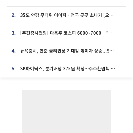
35도 안팎 무더위 이어져…전국 곳곳 소나기 [오늘 날씨]
2.
[주간증시전망] 다음주 코스피 6000~7000⋯“外人 수급은 정책이 변수”
3.
뉴욕증시, 연준 금리인상 기대감 꺾이자 상승...S&P500 사상 최고치 [종합]
4.
SK하이닉스, 분기배당 375원 확정…주주환원책 9월로 앞당겨 발표
5.