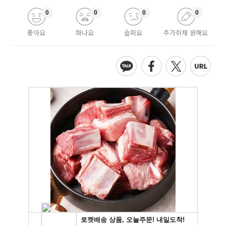
0
0
0
0
좋아요
화나요
슬퍼요
추가취재 원해요