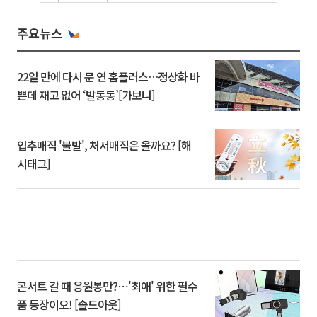
주요뉴스
22일 만에 다시 문 연 홈플러스…정상화 바
쁜데 재고 없어 ‘발동동’[가보니]
입추매직 '불발', 처서매직은 올까요? [해
시태그]
콘서트 갈 때 응원봉만?⋯'최애' 위한 필수
품 등장이오! [솔드아웃]