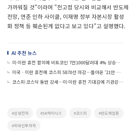
가까워질 것"이라며 "전고점 당시와 비교해서 반도체
전망, 연준 인하 사이클, 이재명 정부 자본시장 활성
화 정책 등 훼손된게 없다고 보고 있다"고 설명했다.
AI 추천 뉴스
미·이란 휴전 합의에 비트코인 7만1000달러대 4% 상승…지캐시 27% 급등
미국ㆍ이란 휴전에 코스피 5870선 마감⋯돌아온 ‘21만 전자ㆍ100만 닉스’
코스피·코스닥 동반 강세⋯미·이란 휴전 기대감에 기관은 ‘사자’
#삼성전자
#SK하이닉스
#코스피
#반도체업종
#외국인투자자