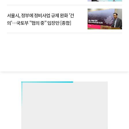
서울시, 정부에 정비사업 규제 완화 '건
의'⋯국토부 "협의 중" 입장만 [종합]