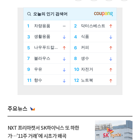
주요뉴스
NXT 프리마켓서 SK하이닉스 또 하한
가⋯‘11주 거래’에 시초가 왜곡