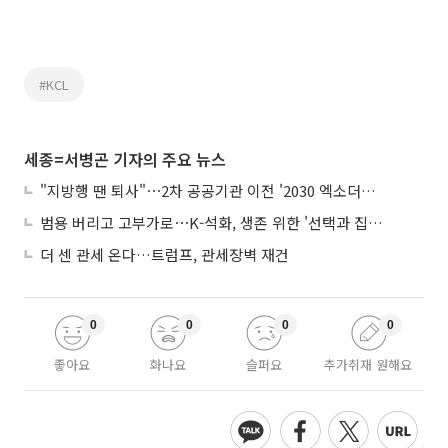
#KCL
세종=서병곤 기자의 주요 뉴스
"지방행 땐 퇴사"⋯2차 공공기관 이전 '2030 엑소더스' 뇌관
범용 버리고 고부가로⋯K-석화, 생존 위한 '선택과 집중'
더 센 관세 온다…트럼프, 관세장벽 재건
0
0
0
0
좋아요
화나요
슬퍼요
추가취재 원해요