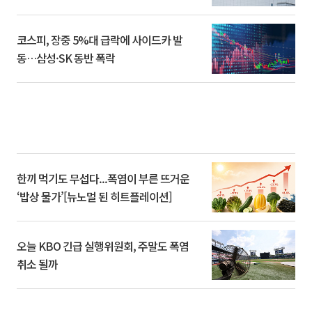
코스피, 장중 5%대 급락에 사이드카 발
동…삼성·SK 동반 폭락
한끼 먹기도 무섭다...폭염이 부른 뜨거운
‘밥상 물가’[뉴노멀 된 히트플레이션]
오늘 KBO 긴급 실행위원회, 주말도 폭염
취소 될까