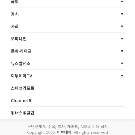
국제
정치
사회
오피니언
문화·라이프
뉴스발전소
이투데이TV
스페셜리포트
Channel 5
위너스IR클럽
무단전재 및 수집, 복사, 재배포, AI학습 이용 금지
Copyright 2006.
이투데이
. All rights reserved