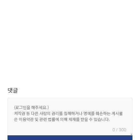
댓글
0 / 300