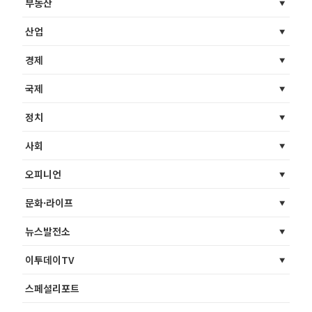
부동산
산업
경제
국제
정치
사회
오피니언
문화·라이프
뉴스발전소
이투데이TV
스페셜리포트