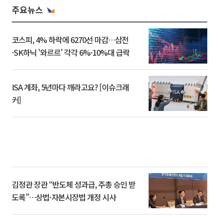
주요뉴스
코스피, 4% 하락에 6270선 마감…삼전
·SK하닉 '와르르' 각각 6%·10%대 급락
ISA 계좌, 5년마다 깨라고요? [이슈크래
커]
김정관 장관 “반도체 성과급, 주총 승인 받
도록”…상법·자본시장법 개정 시사