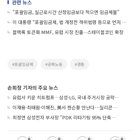
관련 뉴스
"포괄임금, 실근로시간 산정임금보다 적으면 임금체불"
이 대통령 “포괄임금제, 법 개정전 하위법령 등으로 먼저 시행”
블랙록 토큰화 MMF, 유럽 시장 진출∙∙∙스테이블코인 확장
#포괄임금제
#공짜노동
#경총
손희정 기자의 주요 뉴스
유럽서 키운 히트펌프…삼성·LG, 국내 주거시장 공략 ‘속도’
이재용·최태원·이해진, 美서 젠슨황 만난다⋯실리콘밸리 집결하는 AI리더
최정연 삼성전자 부사장 "PDK 리타기팅 95% 단축…에이전트 AI 시범 활용"
0
0
0
0