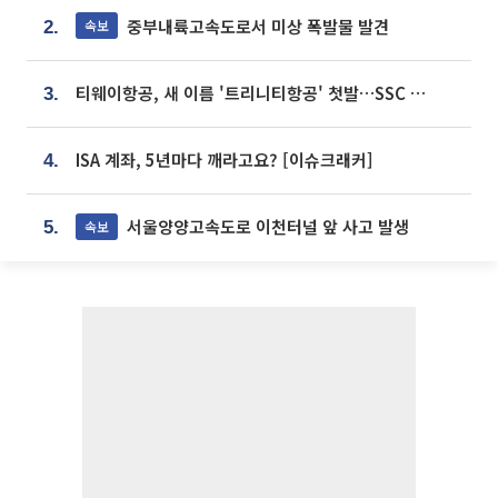
중부내륙고속도로서 미상 폭발물 발견
속보
2.
티웨이항공, 새 이름 '트리니티항공' 첫발…SSC 전략 본격화
3.
ISA 계좌, 5년마다 깨라고요? [이슈크래커]
4.
서울양양고속도로 이천터널 앞 사고 발생
속보
5.