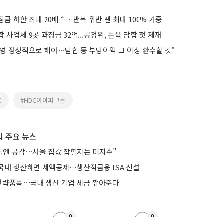
금 하한 최대 20배↑…반복 위반 땐 최대 100% 가중
 사업체 9곳 과징금 32억...공정위, 돈육 담합 첫 제재
영 정상적으로 해야⋯담합 등 부당이익 그 이상 환수할 것"
C
#HDC아이파크몰
 주요 뉴스
 틀엔 공감⋯서울 집값 잡힐지는 미지수”
국내 생산하면 세액공제…생산적금융 ISA 신설
략품목⋯국내 생산 기업 세금 깎아준다
0
0