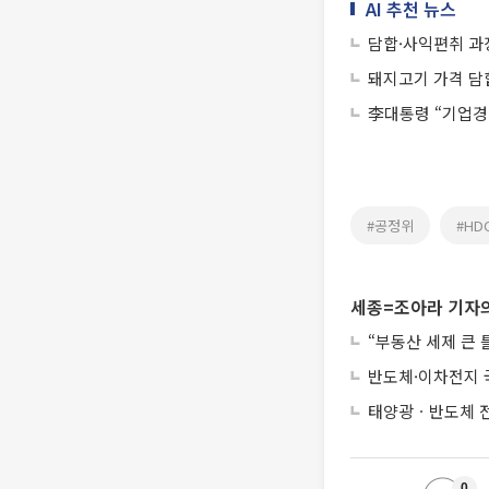
AI 추천 뉴스
담합·사익편취 과징
돼지고기 가격 담합
李대통령 “기업경
#공정위
#HD
세종=조아라 기자의
“부동산 세제 큰
반도체·이차전지 
태양광ㆍ반도체 전
0