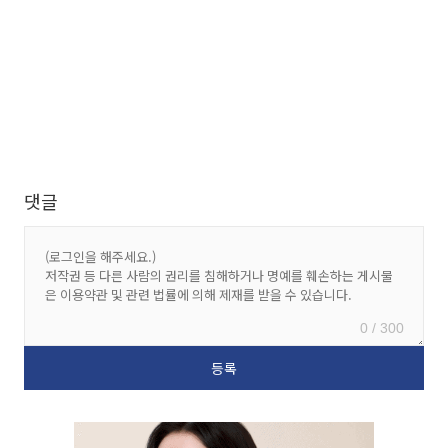
댓글
0 / 300