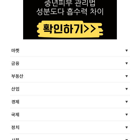
마켓
금융
부동산
산업
경제
국제
정치
사회