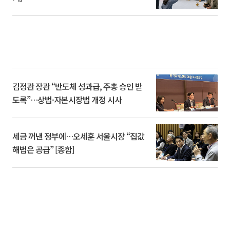
김정관 장관 “반도체 성과급, 주총 승인 받
도록”…상법·자본시장법 개정 시사
세금 꺼낸 정부에…오세훈 서울시장 “집값
해법은 공급” [종합]