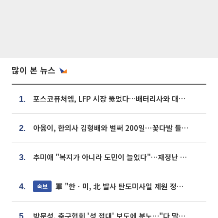
많이 본 뉴스
포스코퓨처엠, LFP 시장 뚫었다…배터리사와 대규모 장기 공급 합의
1.
아옳이, 한의사 김형배와 벌써 200일⋯꽃다발 들고 "프러포즈 아냐"
2.
추미애 "복지가 아니라 도민이 늘었다"…재정난 책임론 정면돌파
3.
軍 "한ㆍ미, 北 발사 탄도미사일 제원 정밀분석 중"
속보
4.
박문성, 축구협회 '성 접대' 보도에 분노…"다 말아먹으려고 작정했나"
5.