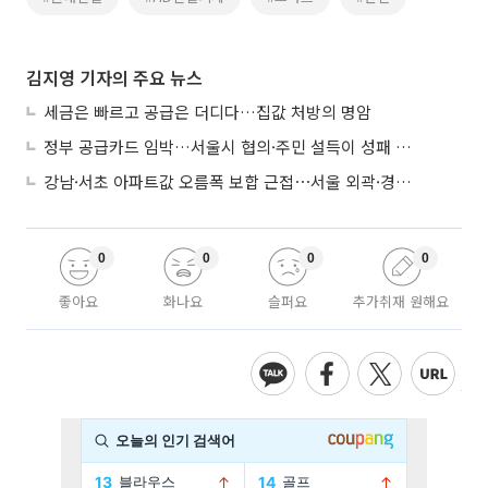
김지영 기자의 주요 뉴스
세금은 빠르고 공급은 더디다…집값 처방의 명암
정부 공급카드 임박…서울시 협의·주민 설득이 성패 가른다
강남·서초 아파트값 오름폭 보합 근접⋯서울 외곽·경기 남부 중심 매수세
0
0
0
0
좋아요
화나요
슬퍼요
추가취재 원해요