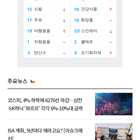
주요뉴스
코스피, 4% 하락에 6270선 마감…삼전
·SK하닉 '와르르' 각각 6%·10%대 급락
ISA 계좌, 5년마다 깨라고요? [이슈크래
커]