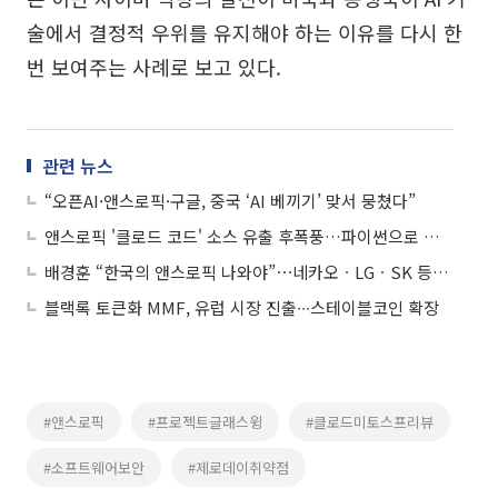
술에서 결정적 우위를 유지해야 하는 이유를 다시 한
번 보여주는 사례로 보고 있다.
관련 뉴스
“오픈AI·앤스로픽·구글, 중국 ‘AI 베끼기’ 맞서 뭉쳤다”
앤스로픽 '클로드 코드' 소스 유출 후폭풍…파이썬으로 재구현 ‘claw-code’ 논란
배경훈 “한국의 앤스로픽 나와야”⋯네카오ㆍLGㆍSK 등에 과감한 투자 당부
블랙록 토큰화 MMF, 유럽 시장 진출∙∙∙스테이블코인 확장
#앤스로픽
#프로젝트글래스윙
#클로드미토스프리뷰
#소프트웨어보안
#제로데이취약점