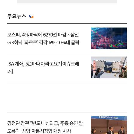
주요뉴스
코스피, 4% 하락에 6270선 마감…삼전
·SK하닉 '와르르' 각각 6%·10%대 급락
ISA 계좌, 5년마다 깨라고요? [이슈크래
커]
김정관 장관 “반도체 성과급, 주총 승인 받
도록”…상법·자본시장법 개정 시사