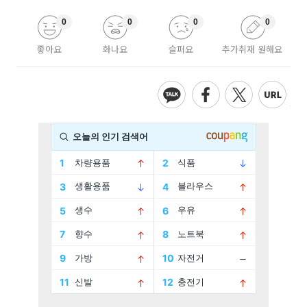
0
0
0
0
좋아요
화나요
슬퍼요
추가취재 원해요