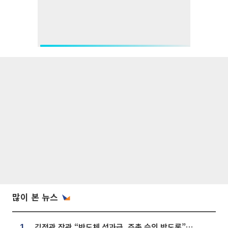
많이 본 뉴스
김정관 장관 “반도체 성과급, 주총 승인 받도록”…상법·자본시장법 개정 시사
1.