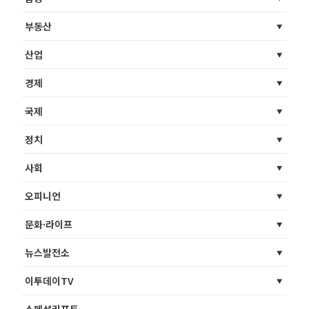
부동산
산업
경제
국제
정치
사회
오피니언
문화·라이프
뉴스발전소
이투데이TV
스페셜리포트