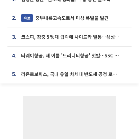
중부내륙고속도로서 미상 폭발물 발견
속보
2.
코스피, 장중 5%대 급락에 사이드카 발동…삼성·SK 동반 폭락
3.
티웨이항공, 새 이름 '트리니티항공' 첫발…SSC 전략 본격화
4.
라온로보틱스, 국내 유일 차세대 반도체 공정 로봇 개발 ‘고객사 테스트 진행’
5.