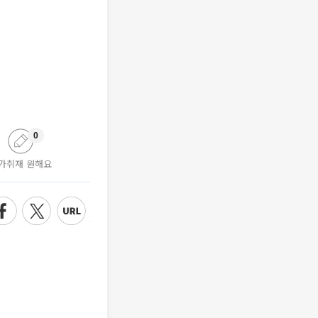
0
가취재 원해요