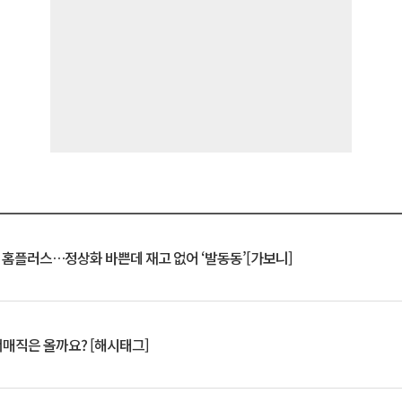
연 홈플러스…정상화 바쁜데 재고 없어 ‘발동동’[가보니]
서매직은 올까요? [해시태그]