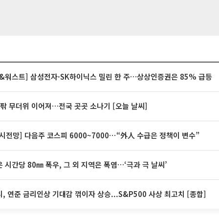
&워스트] 삼성전자·SK하이닉스 밀린 한 주…상상인증권은 85% 급등
안팎 무더위 이어져…전국 곳곳 소나기 [오늘 날씨]
시전망] 다음주 코스피 6000~7000⋯“外人 수급은 정책이 변수”
 시간당 80㎜ 폭우, 그 외 지역은 폭염…‘극과 극 날씨’
, 연준 금리인상 기대감 꺾이자 상승...S&P500 사상 최고치 [종합]