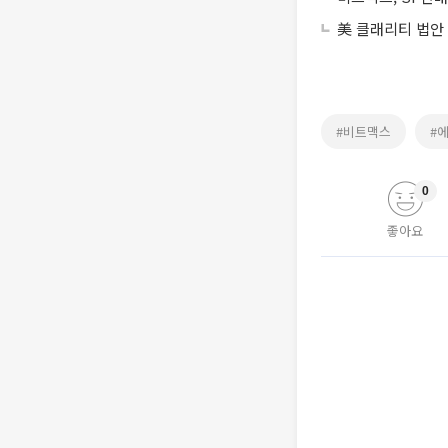
美 클래리티 법안
#비트맥스
#
0
좋아요