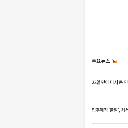
주요뉴스
22일 만에 다시 문 
입추매직 '불발', 처