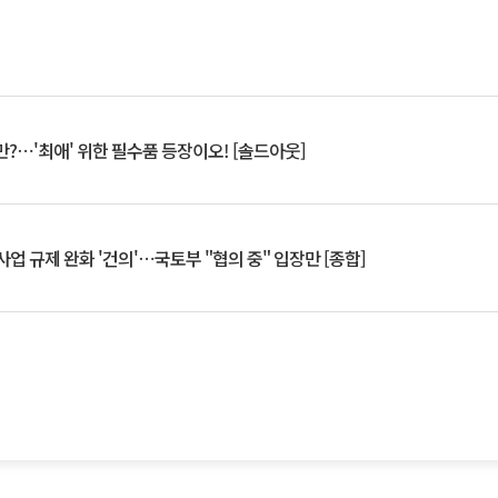
?⋯'최애' 위한 필수품 등장이오! [솔드아웃]
업 규제 완화 '건의'⋯국토부 "협의 중" 입장만 [종합]