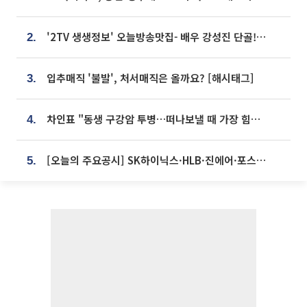
'2TV 생생정보' 오늘방송맛집- 배우 강성진 단골! 쌀국수ㆍ푸팟퐁 커리 맛집 '블○○○'
2.
입추매직 '불발', 처서매직은 올까요? [해시태그]
3.
차인표 "동생 구강암 투병…떠나보낼 때 가장 힘들었다”
4.
[오늘의 주요공시] SK하이닉스·HLB·진에어·포스코홀딩스·네이버·대우건설 등
5.