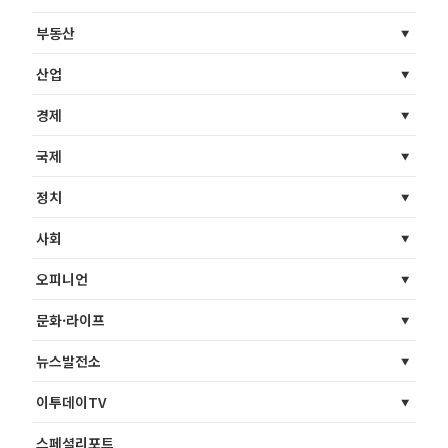
부동산
산업
경제
국제
정치
사회
오피니언
문화·라이프
뉴스발전소
이투데이TV
스페셜리포트