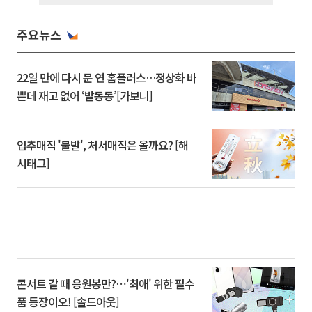
주요뉴스
22일 만에 다시 문 연 홈플러스…정상화 바
쁜데 재고 없어 ‘발동동’[가보니]
입추매직 '불발', 처서매직은 올까요? [해
시태그]
콘서트 갈 때 응원봉만?⋯'최애' 위한 필수
품 등장이오! [솔드아웃]