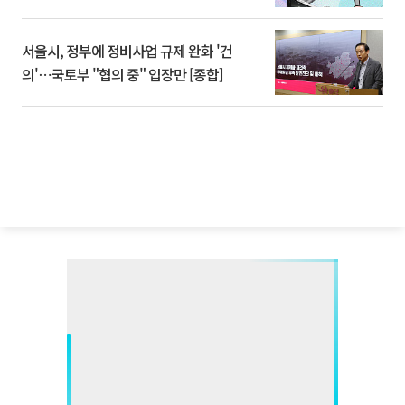
서울시, 정부에 정비사업 규제 완화 '건
의'⋯국토부 "협의 중" 입장만 [종합]