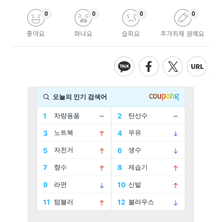
0
0
0
0
좋아요
화나요
슬퍼요
추가취재 원해요