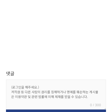
댓글
0 / 300