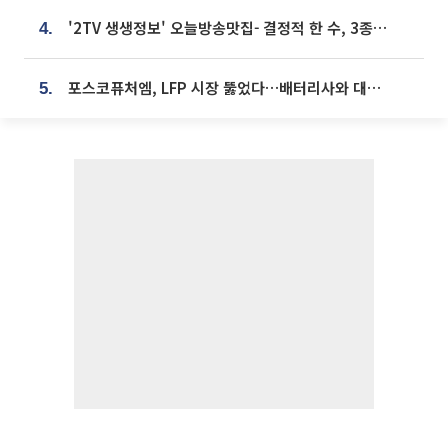
'2TV 생생정보' 오늘방송맛집- 결정적 한 수, 3종 메밀면! 메밀 소바 맛집 '의○○○○'
4.
포스코퓨처엠, LFP 시장 뚫었다…배터리사와 대규모 장기 공급 합의
5.