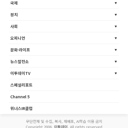
국제
정치
사회
오피니언
문화·라이프
뉴스발전소
이투데이TV
스페셜리포트
Channel 5
위너스IR클럽
무단전재 및 수집, 복사, 재배포, AI학습 이용 금지
Copyright 2006.
이투데이
. All rights reserved