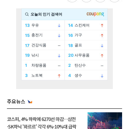
주요뉴스
코스피, 4% 하락에 6270선 마감…삼전
·SK하닉 '와르르' 각각 6%·10%대 급락