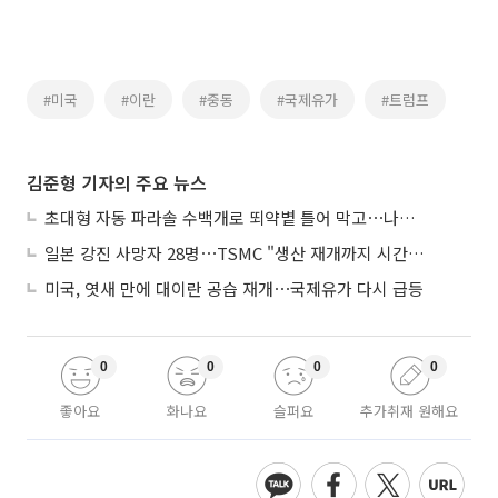
#미국
#이란
#중동
#국제유가
#트럼프
김준형 기자의 주요 뉴스
초대형 자동 파라솔 수백개로 뙤약볕 틀어 막고⋯나라별 폭염 생존법
일본 강진 사망자 28명⋯TSMC "생산 재개까지 시간 필요해"
미국, 엿새 만에 대이란 공습 재개⋯국제유가 다시 급등
0
0
0
0
좋아요
화나요
슬퍼요
추가취재 원해요