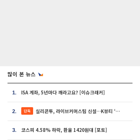
많이 본 뉴스
ISA 계좌, 5년마다 깨라고요? [이슈크래커]
1.
실리콘투, 라이브커머스팀 신설…K뷰티 ‘글로벌 판매망’ 확대[K뷰티 라방戰]
단독
2.
코스피 4.58% 하락, 환율 1420원대 [포토]
3.