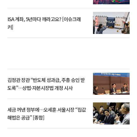
ISA 계좌, 5년마다 깨라고요? [이슈크래
커]
김정관 장관 “반도체 성과급, 주총 승인 받
도록”…상법·자본시장법 개정 시사
세금 꺼낸 정부에…오세훈 서울시장 “집값
해법은 공급” [종합]