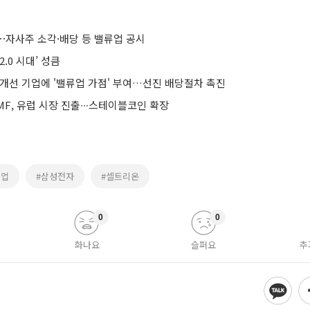
⋯자사주 소각·배당 등 밸류업 공시
.0 시대’ 성큼
 개선 기업에 '밸류업 가점' 부여…선진 배당절차 촉진
F, 유럽 시장 진출∙∙∙스테이블코인 확장
류업
#삼성전자
#셀트리온
0
0
화나요
슬퍼요
추