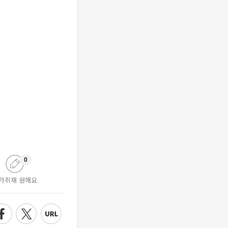
0
가취재 원해요