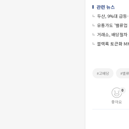
관련 뉴스
두산, 9%대 급등
유통가도 ‘밸류업 2
거래소, 배당절차
블랙록 토큰화 MM
#고배당
#밸
0
좋아요