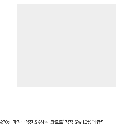
6270선 마감…삼전·SK하닉 '와르르' 각각 6%·10%대 급락