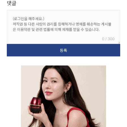
댓글
0 / 300