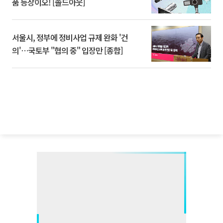
품 등장이오! [솔드아웃]
서울시, 정부에 정비사업 규제 완화 '건
의'⋯국토부 "협의 중" 입장만 [종합]