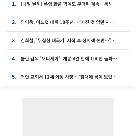
[내일 날씨] 폭염 한풀 꺾여도 무더위 계속⋯동해안 이틀 연속 비
1.
임영웅, 어느덧 데뷔 10주년⋯"가진 것 없던 시절, 내 앞엔 20명의 팬뿐"
2.
김희철, '뒤집힌 태극기' 지적 후 정치색 논란…"좌우 떠나 우리나라 국기"
3.
놀란 감독 '오디세이', 개봉 4일 만에 100만 돌파⋯'왕사남' 보다 빠르다
4.
천안 교회서 11세 아동 사망…“침대에 묶여 있었다” 진술 확보
5.