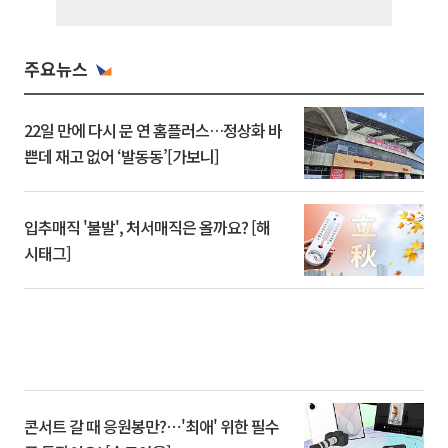
주요뉴스
22일 만에 다시 문 연 홈플러스…정상화 바
쁜데 재고 없어 ‘발동동’[가보니]
입추매직 '불발', 처서매직은 올까요? [해
시태그]
콘서트 갈 때 응원봉만?⋯'최애' 위한 필수