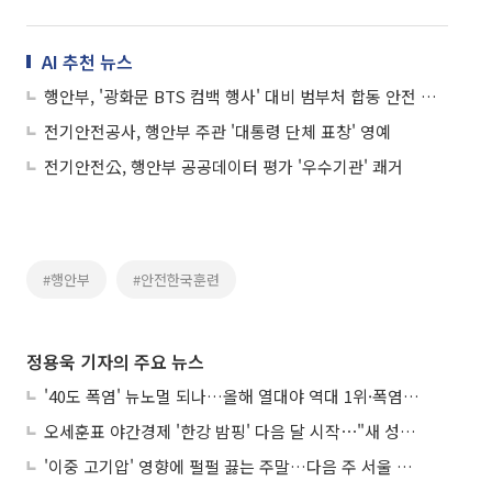
AI 추천 뉴스
행안부, '광화문 BTS 컴백 행사' 대비 범부처 합동 안전 대책 마련
전기안전공사, 행안부 주관 '대통령 단체 표창' 영예
전기안전公, 행안부 공공데이터 평가 '우수기관' 쾌거
#행안부
#안전한국훈련
정용욱 기자의 주요 뉴스
'40도 폭염' 뉴노멀 되나…올해 열대야 역대 1위·폭염일수 평년 3배 넘어
오세훈표 야간경제 '한강 밤핑' 다음 달 시작⋯"새 성장동력 만들 것"
'이중 고기압' 영향에 펄펄 끓는 주말…다음 주 서울 포함 서쪽이 더 덥다