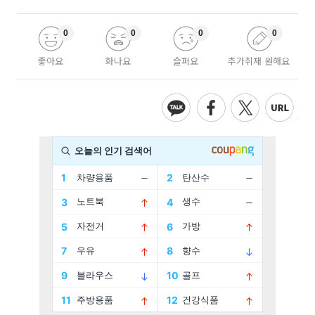
0
0
0
0
좋아요
화나요
슬퍼요
추가취재 원해요