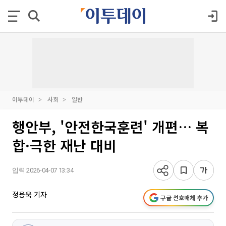
이투데이
사회
일반
행안부, '안전한국훈련' 개편… 복
합·극한 재난 대비
입력 2026-04-07 13:34
정용욱 기자
구글 선호매체 추가