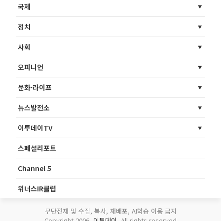
국제
정치
사회
오피니언
문화·라이프
뉴스발전소
이투데이TV
스페셜리포트
Channel 5
위너스IR클럽
무단전재 및 수집, 복사, 재배포, AI학습 이용 금지
Copyright 2006.
이투데이
. All rights reserved