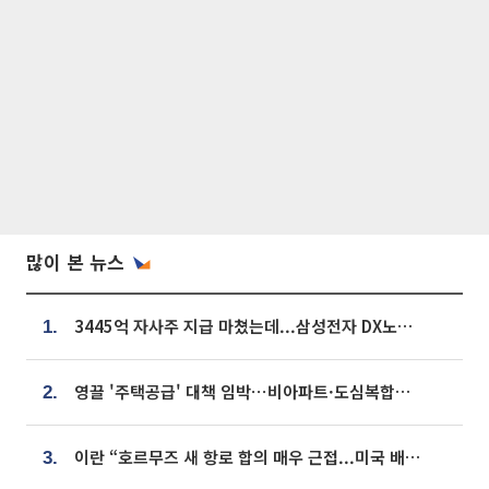
많이 본 뉴스
3445억 자사주 지급 마쳤는데...삼성전자 DX노조, 뒤늦은 '떼쓰기 집회'
1.
영끌 '주택공급' 대책 임박⋯비아파트·도심복합까지 총동원
2.
이란 “호르무즈 새 항로 합의 매우 근접...미국 배상 먼저”
3.