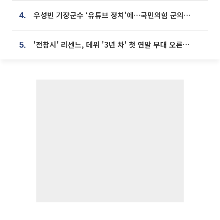
우성빈 기장군수 ‘유튜브 정치’에…국민의힘 군의원들 집단 반발
4.
'전참시' 리센느, 데뷔 '3년 차' 첫 연말 무대 오른다⋯"그동안 섭외 안 와"
5.