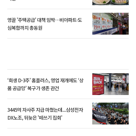
영끌 '주택공급' 대책 임박⋯비아파트·도
심복합까지 총동원
‘회생 D-3주’ 홈플러스, 영업 재개에도 ‘상
품 공급망’ 복구가 생존 관건
3445억 자사주 지급 마쳤는데...삼성전자
DX노조, 뒤늦은 '떼쓰기 집회'