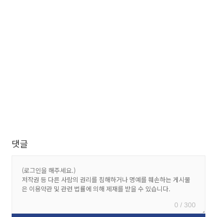
댓글
0 / 300