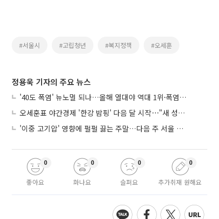
#서울시
#고립청년
#복지정책
#오세훈
정용욱 기자의 주요 뉴스
'40도 폭염' 뉴노멀 되나…올해 열대야 역대 1위·폭염일수 평년 3배 넘어
오세훈표 야간경제 '한강 밤핑' 다음 달 시작⋯"새 성장동력 만들 것"
'이중 고기압' 영향에 펄펄 끓는 주말…다음 주 서울 포함 서쪽이 더 덥다
0
0
0
0
좋아요
화나요
슬퍼요
추가취재 원해요