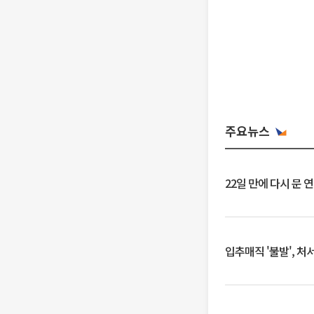
주요뉴스
22일 만에 다시 문 
입추매직 '불발', 처