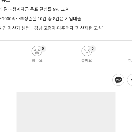
석 달⋯생계자금 목표 달성률 9% 그쳐
조2000억⋯추정손실 10건 중 8건은 기업대출
해진 자산가 셈법⋯강남 고령자·다주택자 ‘자산재편 고심’
0
0
화나요
슬퍼요
추