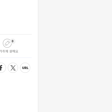
0
가취재 원해요