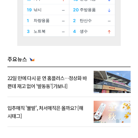
주요뉴스
22일 만에 다시 문 연 홈플러스…정상화 바
쁜데 재고 없어 ‘발동동’[가보니]
입추매직 '불발', 처서매직은 올까요? [해
시태그]