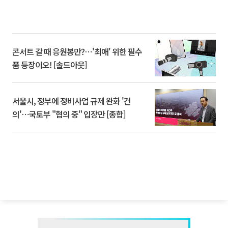
콘서트 갈 때 응원봉만?⋯'최애' 위한 필수
품 등장이오! [솔드아웃]
서울시, 정부에 정비사업 규제 완화 '건
의'⋯국토부 "협의 중" 입장만 [종합]