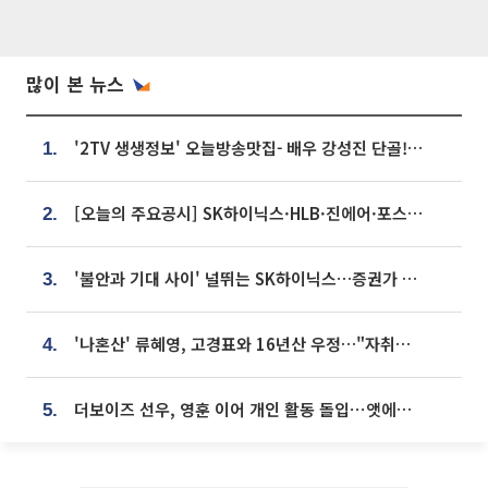
많이 본 뉴스
'2TV 생생정보' 오늘방송맛집- 배우 강성진 단골! 쌀국수ㆍ푸팟퐁 커리 맛집 '블○○○'
1.
[오늘의 주요공시] SK하이닉스·HLB·진에어·포스코홀딩스·네이버·대우건설 등
2.
'불안과 기대 사이' 널뛰는 SK하이닉스…증권가 "HBM4·LTA 기반 펀터멘털 견고"
3.
'나혼산' 류혜영, 고경표와 16년산 우정…"자취방서 부모님과 마주쳐"
4.
더보이즈 선우, 영훈 이어 개인 활동 돌입⋯앳에어리어와 전속계약
5.