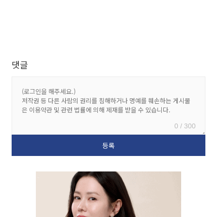
댓글
0 / 300