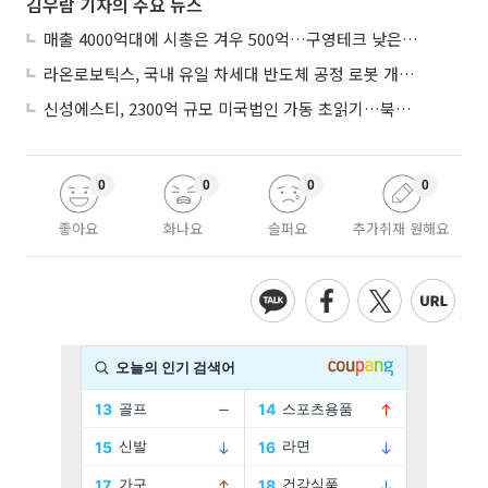
김우람 기자의 주요 뉴스
매출 4000억대에 시총은 겨우 500억…구영테크 낮은 몸값에 저가 승계 마무리
라온로보틱스, 국내 유일 차세대 반도체 공정 로봇 개발 ‘고객사 테스트 진행’
신성에스티, 2300억 규모 미국법인 가동 초읽기…북미 ESS 공략 본격화
0
0
0
0
좋아요
화나요
슬퍼요
추가취재 원해요