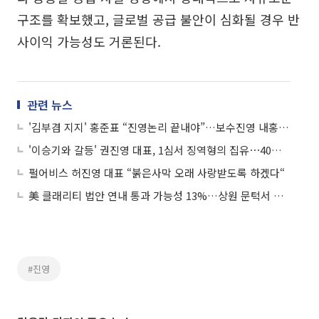
구조를 확보했고, 글로벌 공급 불안이 심화될 경우 반
사이익 가능성도 거론된다.
관련 뉴스
'김부겸 지지' 홍준표 “진영논리 끝내야”…보수진영 내홍 재점화
'이승기와 갈등' 권진영 대표, 1심서 징역형의 집유⋯40억 회삿돈 횡령 혐의
펄어비스 허진영 대표 “붉은사막 오래 사랑받도록 하겠다“
美 클래리티 법안 연내 통과 가능성 13%…상원 문턱서 제동
#진영