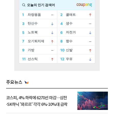
주요뉴스
코스피, 4% 하락에 6270선 마감…삼전
·SK하닉 '와르르' 각각 6%·10%대 급락