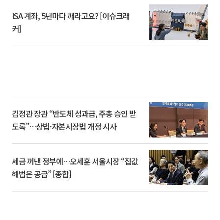
ISA 계좌, 5년마다 깨라고요? [이슈크래
커]
김정관 장관 “반도체 성과급, 주총 승인 받
도록”…상법·자본시장법 개정 시사
세금 꺼낸 정부에…오세훈 서울시장 “집값
해법은 공급” [종합]