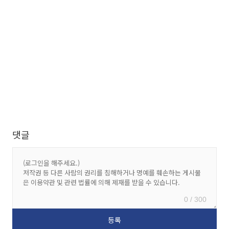
댓글
0 / 300