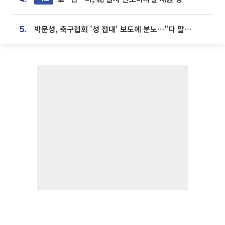
박문성, 축구협회 '성 접대' 보도에 분노…"다 말아먹으려고 작정했나"
5.