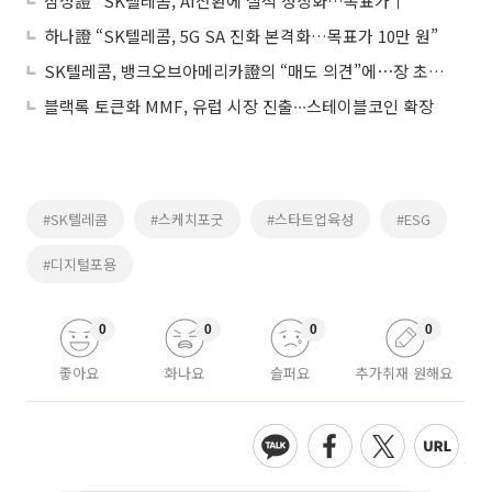
삼성證 "SK텔레콤, AI전환에 실적 정상화…목표가↑"
하나證 “SK텔레콤, 5G SA 진화 본격화…목표가 10만 원”
SK텔레콤, 뱅크오브아메리카證의 “매도 의견”에⋯장 초반 5%↓
블랙록 토큰화 MMF, 유럽 시장 진출∙∙∙스테이블코인 확장
#SK텔레콤
#스케치포굿
#스타트업육성
#ESG
#디지털포용
0
0
0
0
좋아요
화나요
슬퍼요
추가취재 원해요