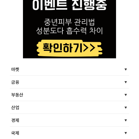
마켓
금융
부동산
산업
경제
국제