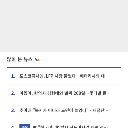
많이 본 뉴스
포스코퓨처엠, LFP 시장 뚫었다…배터리사와 대규모 장기 공급 합의
1.
아옳이, 한의사 김형배와 벌써 200일⋯꽃다발 들고 "프러포즈 아냐"
2.
추미애 "복지가 아니라 도민이 늘었다"…재정난 책임론 정면돌파
3.
軍 "한ㆍ미, 北 발사 탄도미사일 제원 정밀분석 중"
속보
4.