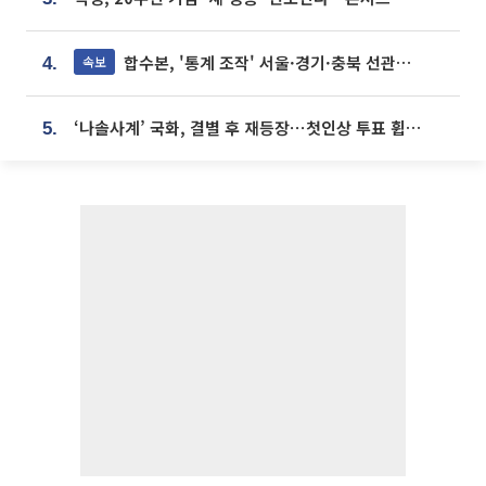
합수본, '통계 조작' 서울·경기·충북 선관위 등 추가 압수수색
속보
4.
‘나솔사계’ 국화, 결별 후 재등장⋯첫인상 투표 휩쓸고 ‘인기녀’ 등극
5.