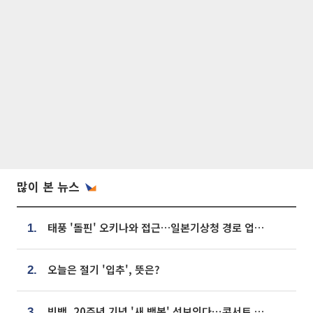
많이 본 뉴스
태풍 '돌핀' 오키나와 접근…일본기상청 경로 업데이트
1.
오늘은 절기 '입추', 뜻은?
2.
빅뱅, 20주년 기념 '새 뱅봉' 선보인다⋯콘서트 앞두고 팝업 개최
3.