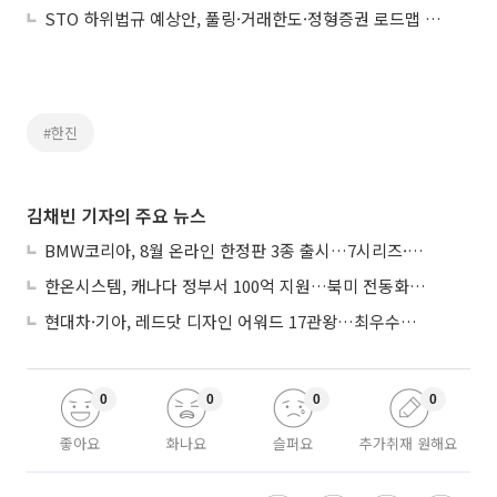
STO 하위법규 예상안, 풀링·거래한도·정형증권 로드맵 제시
#한진
김채빈 기자의 주요 뉴스
BMW코리아, 8월 온라인 한정판 3종 출시…7시리즈·X7·M340i 투어링
한온시스템, 캐나다 정부서 100억 지원…북미 전동화 시장 가속
현대차·기아, 레드닷 디자인 어워드 17관왕…최우수상 2개 수상
0
0
0
0
좋아요
화나요
슬퍼요
추가취재 원해요