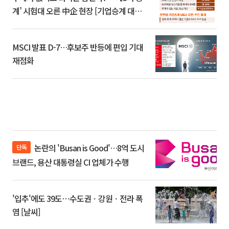
계’ 시험대 오른 中企 현장 [기업승계 대전
환]
MSCI 발표 D-7…후보주 반등에 편입 기대
재점화
논란의 'Busan is Good'…8억 도시
단독
브랜드, 용산 대통령실 CI 업체가 수행
'입추'에도 39도⋯수도권ㆍ강원ㆍ전라 폭
염 [날씨]