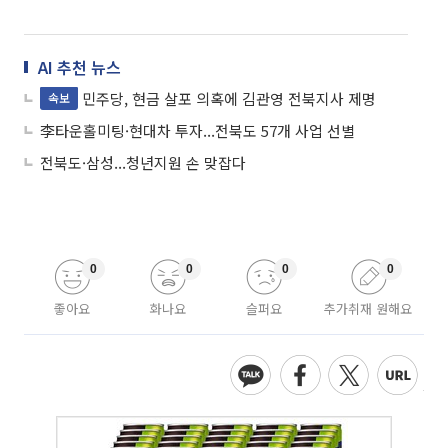
AI 추천 뉴스
민주당, 현금 살포 의혹에 김관영 전북지사 제명
속보
李타운홀미팅·현대차 투자...전북도 57개 사업 선별
전북도·삼성...청년지원 손 맞잡다
0
0
0
0
좋아요
화나요
슬퍼요
추가취재 원해요