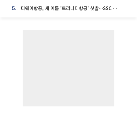
티웨이항공, 새 이름 '트리니티항공' 첫발…SSC 전략 본격화
5.