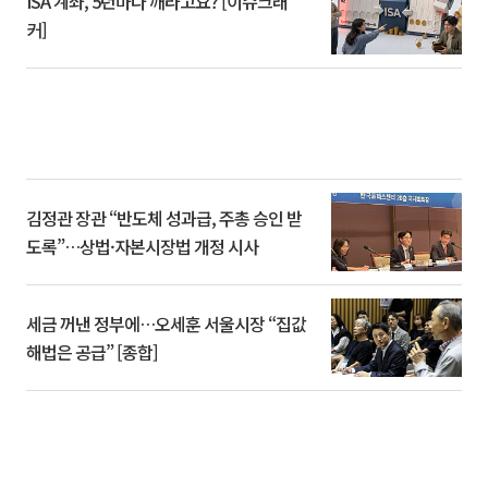
ISA 계좌, 5년마다 깨라고요? [이슈크래
커]
김정관 장관 “반도체 성과급, 주총 승인 받
도록”…상법·자본시장법 개정 시사
세금 꺼낸 정부에…오세훈 서울시장 “집값
해법은 공급” [종합]