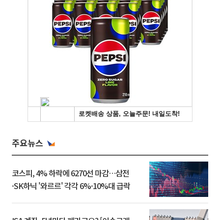
주요뉴스
코스피, 4% 하락에 6270선 마감…삼전
·SK하닉 '와르르' 각각 6%·10%대 급락