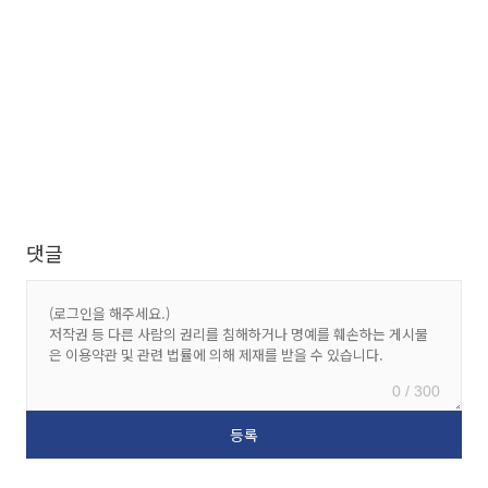
댓글
0 / 300