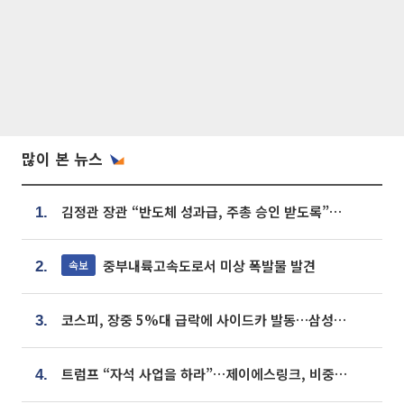
많이 본 뉴스
김정관 장관 “반도체 성과급, 주총 승인 받도록”…상법·자본시장법 개정 시사
1.
중부내륙고속도로서 미상 폭발물 발견
속보
2.
코스피, 장중 5%대 급락에 사이드카 발동…삼성·SK 동반 폭락
3.
트럼프 “자석 사업을 하라”…제이에스링크, 비중국 영구자석 공급망 구축 속도
4.