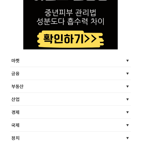
마켓
금융
부동산
산업
경제
국제
정치