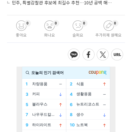
민주, 특별감찰관 후보에 최길수 추천…10년 공백 해소 속도
0
0
0
0
좋아요
화나요
슬퍼요
추가취재 원해요