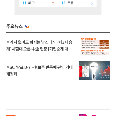
주요뉴스
후계자 없어도 회사는 남긴다?…‘제3자 승
계’ 시험대 오른 中企 현장 [기업승계 대전
환]
MSCI 발표 D-7…후보주 반등에 편입 기대
재점화