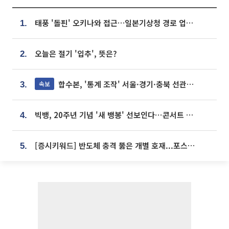
태풍 '돌핀' 오키나와 접근…일본기상청 경로 업데이트
1.
오늘은 절기 '입추', 뜻은?
2.
합수본, '통계 조작' 서울·경기·충북 선관위 등 추가 압수수색
속보
3.
빅뱅, 20주년 기념 '새 뱅봉' 선보인다⋯콘서트 앞두고 팝업 개최
4.
[증시키워드] 반도체 충격 뚫은 개별 호재...포스코퓨처엠·에코프로·한화솔루션 '눈길'
5.