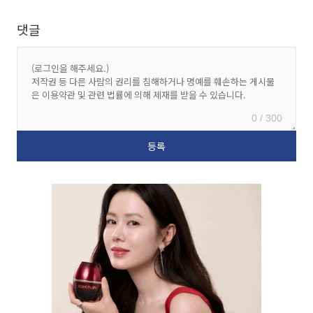
댓글
0 / 300