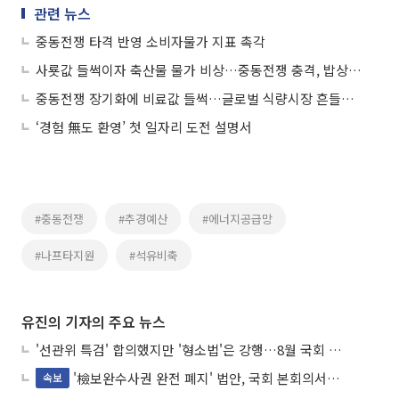
관련 뉴스
중동전쟁 타격 반영 소비자물가 지표 촉각
사룟값 들썩이자 축산물 물가 비상…중동전쟁 충격, 밥상까지 번지나
중동전쟁 장기화에 비료값 들썩…글로벌 식량시장 흔들리나
‘경험 無도 환영’ 첫 일자리 도전 설명서
#중동전쟁
#추경예산
#에너지공급망
#나프타지원
#석유비축
유진의 기자의 주요 뉴스
'선관위 특검' 합의했지만 '형소법'은 강행…8월 국회 '입법 2차전' 예고
'檢보완수사권 완전 폐지' 법안, 국회 본회의서 민주당 주도 통과
속보