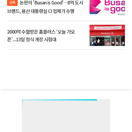
논란의 'Busan is Good'…8억 도시
단독
브랜드, 용산 대통령실 CI 업체가 수행
2000억 수혈받은 홈플러스 ‘오늘 가오
픈’...13일 정식 개장 시험대