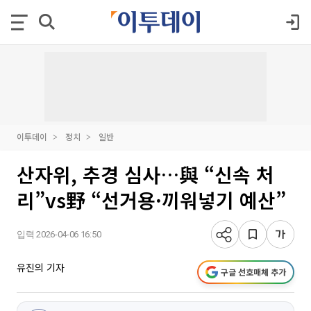
이투데이
정치
일반
산자위, 추경 심사…與 “신속 처
리”vs野 “선거용·끼워넣기 예산”
입력 2026-04-06 16:50
유진의 기자
구글 선호매체 추가