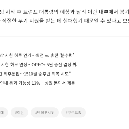
 시작 후 트럼프 대통령의 예상과 달리 이란 내부에서 봉
 적절한 무기 지원을 받는 데 실패했기 때문일 수 있다고 보
상 시한 하루 연기⋯확전 vs 휴전 ‘분수령’
 시한 하루 연장⋯OPEC+ 5월 증산 결정 外
시간 최후통첩⋯1510원 중후반 회복 시도"
 연내 통과 가능성 13%…상원 문턱서 제동
위대
#이란
#반정부시위
#쿠르드족