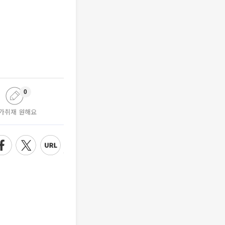
0
가취재 원해요