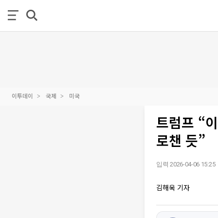
이투데이
국제
미국
트럼프 “
로챈 듯”
입력 2026-04-06 15:25
김해욱 기자