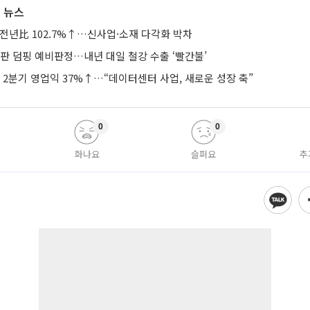
 뉴스
 전년比 102.7%↑…신사업·소재 다각화 박차
판 덤핑 예비판정…내년 대일 철강 수출 ‘빨간불’
2분기 영업익 37%↑…“데이터센터 사업, 새로운 성장 축”
0
0
화나요
슬퍼요
추