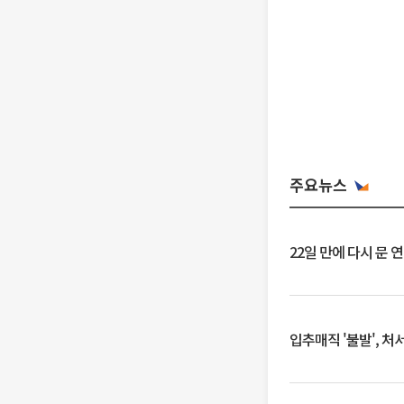
주요뉴스
22일 만에 다시 문 
입추매직 '불발', 처