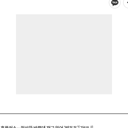
연 홈플러스…정상화 바쁜데 재고 없어 ‘발동동’[가보니]