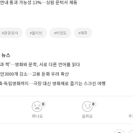
 연내 통과 가능성 13%…상원 문턱서 제동
#관광공사
#올리브
#비양도
#제주
 뉴스
과 책'…영화와 문학, 서로 다른 언어를 읽다
2만3000개 감소…고용 둔화 우려 확산
축·독립영화까지…극장 대신 영화제로 즐기는 스크린 여행
0
0
화나요
슬퍼요
추