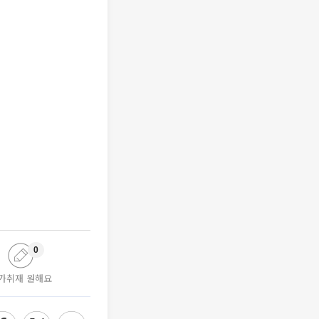
0
가취재 원해요