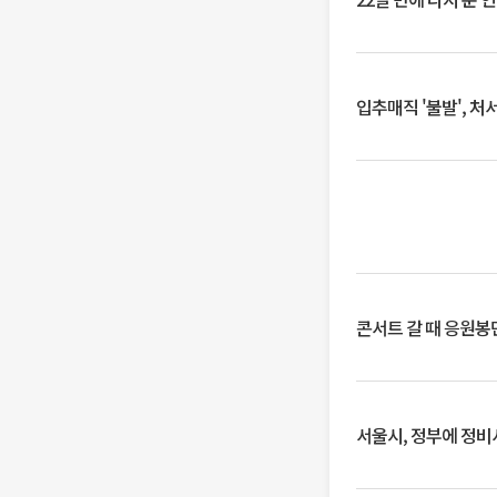
입추매직 '불발', 처
콘서트 갈 때 응원봉만
서울시, 정부에 정비사