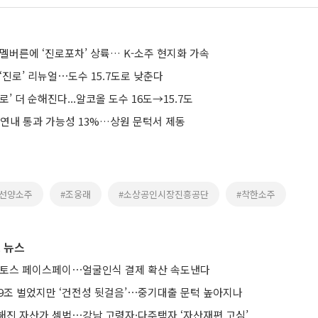
멜버른에 ‘진로포차’ 상륙… K-소주 현지화 가속
‘진로’ 리뉴얼⋯도수 15.7도로 낮춘다
’ 더 순해진다...알코올 도수 16도→15.7도
 연내 통과 가능성 13%…상원 문턱서 제동
#선양소주
#조웅래
#소상공인시장진흥공단
#착한소주
 뉴스
 토스 페이스페이⋯얼굴인식 결제 확산 속도낸다
 9조 벌었지만 ‘건전성 뒷걸음’⋯중기대출 문턱 높아지나
해진 자산가 셈법⋯강남 고령자·다주택자 ‘자산재편 고심’