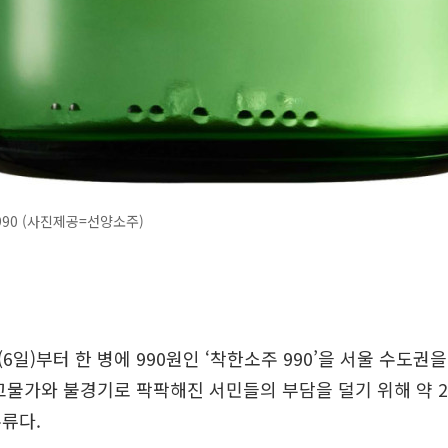
90 (사진제공=선양소주)
6일)부터 한 병에 990원인 ‘착한소주 990’을 서울 수도권
고물가와 불경기로 팍팍해진 서민들의 부담을 덜기 위해 약 2
류다.