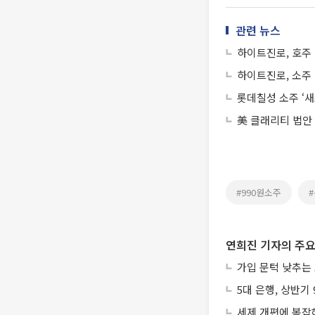
관련 뉴스
하이트진로, 호주 
하이트진로, 소주 
롯데칠성 소주 ‘새로
美 클래리티 법안
#990원소주
연희진 기자의 주요
가입 문턱 낮추는
5대 은행, 상반기
세제 개편에 복잡