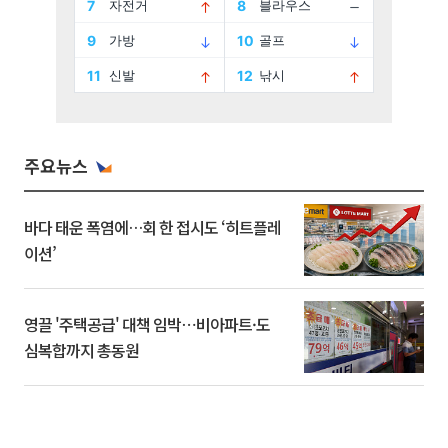
주요뉴스
바다 태운 폭염에…회 한 접시도 ‘히트플레
이션’
영끌 '주택공급' 대책 임박⋯비아파트·도
심복합까지 총동원