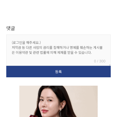
댓글
0 / 300