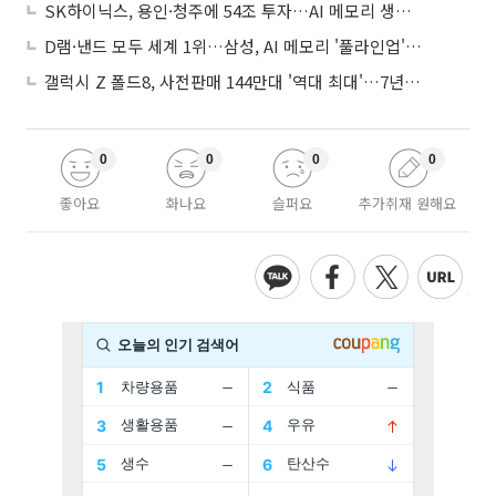
SK하이닉스, 용인·청주에 54조 투자…AI 메모리 생산기지 키운다
D램·낸드 모두 세계 1위…삼성, AI 메모리 '풀라인업'으로 승부
갤럭시 Z 폴드8, 사전판매 144만대 '역대 최대'…7년만에 갤노트10 기록 넘어
0
0
0
0
좋아요
화나요
슬퍼요
추가취재 원해요