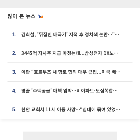
많이 본 뉴스
김희철, '뒤집힌 태극기' 지적 후 정치색 논란…"좌우 떠나 우리나라 국기"
1.
3445억 자사주 지급 마쳤는데...삼성전자 DX노조, 뒤늦은 '떼쓰기 집회'
2.
이란 “호르무즈 새 항로 합의 매우 근접...미국 배상 먼저”
3.
영끌 '주택공급' 대책 임박⋯비아파트·도심복합까지 총동원
4.
천안 교회서 11세 아동 사망…“침대에 묶여 있었다” 진술 확보
5.