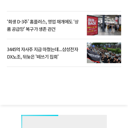
‘회생 D-3주’ 홈플러스, 영업 재개에도 ‘상
품 공급망’ 복구가 생존 관건
3445억 자사주 지급 마쳤는데...삼성전자
DX노조, 뒤늦은 '떼쓰기 집회'