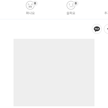
0
0
화나요
슬퍼요
추