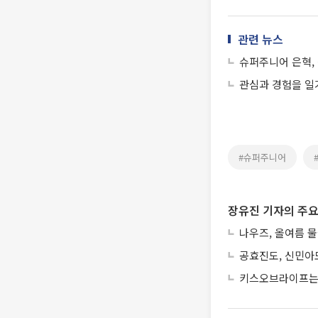
관련 뉴스
슈퍼주니어 은혁,
관심과 경험을 일
#슈퍼주니어
장유진 기자의 주요
나우즈, 올여름 물
공효진도, 신민아도
키스오브라이프는 