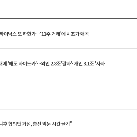
K하이닉스 또 하한가⋯‘11주 거래’에 시초가 왜곡
 '매도 사이드카'…외인 2.8조'팔자'· 개인 3.1조 '사자'
냐후 합의안 거절, 총선 앞둔 시간 끌기”