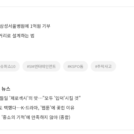
 삼성서울병원에 1억원 기부
거리로 설계하는 법
#슈퍼쇼10
#SM엔터테인먼트
#KSPO돔
#추락사고
 뉴스
들일 '제로섹시'의 맛⋯"모두 '입덕'시킬 것"
 택했다⋯K-드라마, '웹툰'에 꽂힌 이유
'중소의 기적'에 만족하지 않아 (종합)