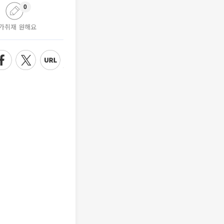
0
가취재 원해요