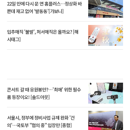
22일 만에 다시 문 연 홈플러스…정상화 바
쁜데 재고 없어 ‘발동동’[가보니]
입추매직 '불발', 처서매직은 올까요? [해
시태그]
콘서트 갈 때 응원봉만?⋯'최애' 위한 필수
품 등장이오! [솔드아웃]
서울시, 정부에 정비사업 규제 완화 '건
의'⋯국토부 "협의 중" 입장만 [종합]