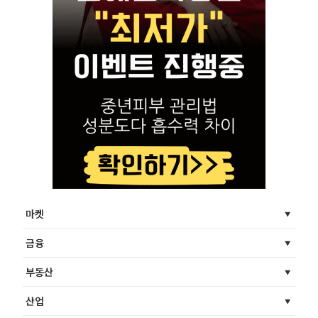
마켓
금융
부동산
산업