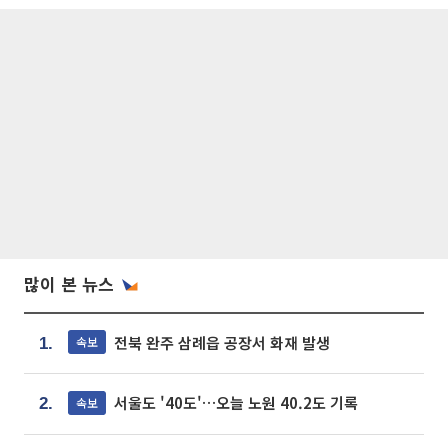
많이 본 뉴스
전북 완주 삼례읍 공장서 화재 발생
속보
1.
서울도 '40도'…오늘 노원 40.2도 기록
속보
2.