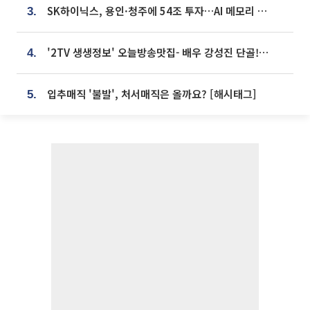
SK하이닉스, 용인·청주에 54조 투자…AI 메모리 생산기지 키운다
3.
'2TV 생생정보' 오늘방송맛집- 배우 강성진 단골! 쌀국수ㆍ푸팟퐁 커리 맛집 '블○○○'
4.
입추매직 '불발', 처서매직은 올까요? [해시태그]
5.