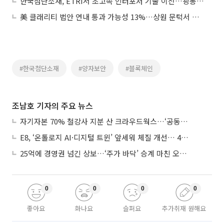
한국첨단소재, ETRI서 초고속 인터포저 기술 이전…광통신 사업 확장
美 클래리티 법안 연내 통과 가능성 13%…상원 문턱서 제동
#한국첨단소재
#양자보안
#블록체인
조남호 기자의 주요 뉴스
자기자본 70% 철강사 지분 산 크라우드웍스…‘공동경영’으로 AI 시너지 낼까
E8, ‘온톨로지 AI·디지털 트윈’ 앞세워 체질 개선… 4분기 흑자전환 총력
25억에 경영권 넘긴 상보…‘주가 바닥’ 승계 마친 오너 2세, 주가 부양 나설까
0
0
0
0
좋아요
화나요
슬퍼요
추가취재 원해요