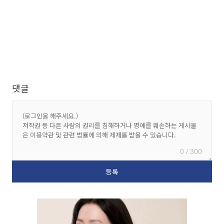
댓글
0 / 300