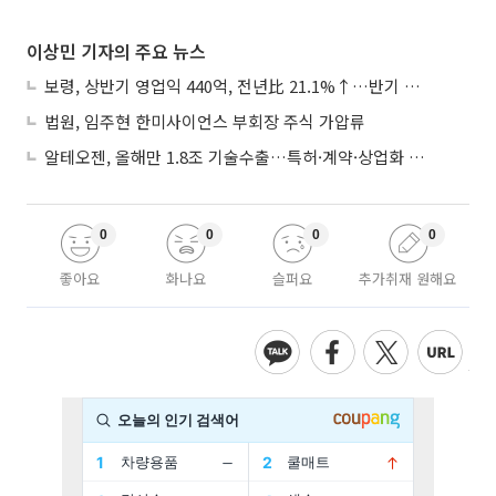
이상민 기자의 주요 뉴스
보령, 상반기 영업익 440억, 전년比 21.1%↑…반기 역대 최대
법원, 임주현 한미사이언스 부회장 주식 가압류
알테오젠, 올해만 1.8조 기술수출…특허·계약·상업화 ‘삼박자’
0
0
0
0
좋아요
화나요
슬퍼요
추가취재 원해요