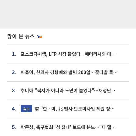
많이 본 뉴스
포스코퓨처엠, LFP 시장 뚫었다…배터리사와 대규모 장기 공급 합의
1.
아옳이, 한의사 김형배와 벌써 200일⋯꽃다발 들고 "프러포즈 아냐"
2.
추미애 "복지가 아니라 도민이 늘었다"…재정난 책임론 정면돌파
3.
軍 "한ㆍ미, 北 발사 탄도미사일 제원 정밀분석 중"
속보
4.
박문성, 축구협회 '성 접대' 보도에 분노…"다 말아먹으려고 작정했나"
5.