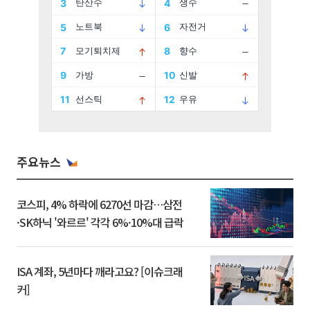
주요뉴스
코스피, 4% 하락에 6270선 마감…삼전
·SK하닉 '와르르' 각각 6%·10%대 급락
ISA 계좌, 5년마다 깨라고요? [이슈크래
커]