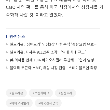
CMO 사업 확대를 통해 미국 시장에서의 성장세를 가
속화해 나갈 것”이라고 말했다.
관련 뉴스
셀트리온, ‘짐펜트라’ 임상3상 사후 분석 ‘증량요법 유효성 입증’
셀트리온, 자사주 911만주 소각⋯‘역대 최대 규모’
美 의약품 관세 15%·바이오시밀러 무관세…“업계 영향 제한적”
블랙록 토큰화 MMF, 유럽 시장 진출∙∙∙스테이블코인 확장
#셀트리온
#브랜치버그
#짐펜트라
#바이오시밀러
#미국관세정책