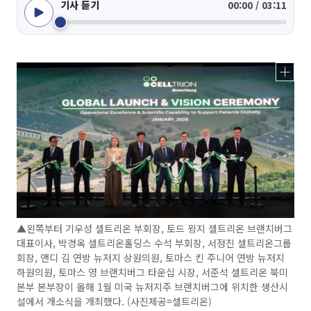
기사 듣기
00:00 / 03:11
▲왼쪽부터 기우성 셀트리온 부회장, 토드 윙지 셀트리온 브랜치버그
대표이사, 박경옥 셀트리온홀딩스 수석 부회장, 서정진 셀트리온그룹
회장, 앤디 김 연방 뉴저지 상원의원, 토마스 킨 주니어 연방 뉴저지
하원의원, 토마스 영 브랜치버그 타운십 시장, 서준석 셀트리온 북미
본부 본부장이 올해 1월 미국 뉴저지주 브랜치버그에 위치한 생산시
설에서 개소식을 개최했다. (사진제공=셀트리온)