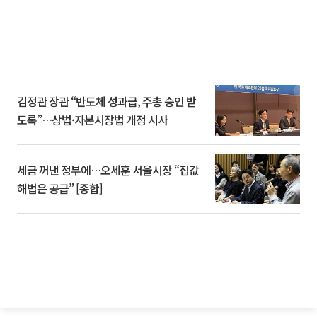
김정관 장관 “반도체 성과급, 주총 승인 받
도록”…상법·자본시장법 개정 시사
세금 꺼낸 정부에…오세훈 서울시장 “집값
해법은 공급” [종합]