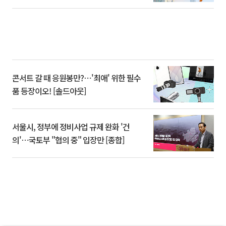
콘서트 갈 때 응원봉만?⋯'최애' 위한 필수
품 등장이오! [솔드아웃]
서울시, 정부에 정비사업 규제 완화 '건
의'⋯국토부 "협의 중" 입장만 [종합]