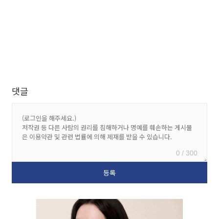
댓글
0 / 300