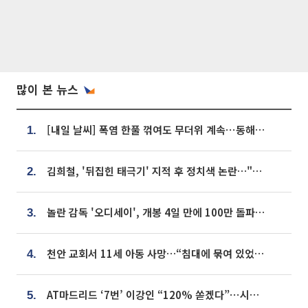
많이 본 뉴스
[내일 날씨] 폭염 한풀 꺾여도 무더위 계속⋯동해안 이틀 연속 비
1.
김희철, '뒤집힌 태극기' 지적 후 정치색 논란…"좌우 떠나 우리나라 국기"
2.
놀란 감독 '오디세이', 개봉 4일 만에 100만 돌파⋯'왕사남' 보다 빠르다
3.
천안 교회서 11세 아동 사망…“침대에 묶여 있었다” 진술 확보
4.
AT마드리드 ‘7번’ 이강인 “120% 쏟겠다”⋯시메오네 감독 “필요한 선수”
5.