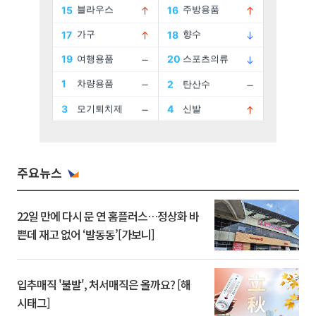
주요뉴스
22일 만에 다시 문 연 홈플러스…정상화 바
쁜데 재고 없어 ‘발동동’[가보니]
입추매직 '불발', 처서매직은 올까요? [해
시태그]