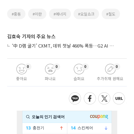
#중동
#이란
#에너지
#오일쇼크
#철도
김효숙 기자의 주요 뉴스
‘中 D램 굴기’ CXMT, 데뷔 첫날 466% 폭등…G2 AI 패권 ‘쩐의 전쟁’
0
0
0
0
좋아요
화나요
슬퍼요
추가취재 원해요