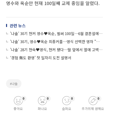
영수와 옥순만 현재 100일째 교제 중임을 알렸다.
관련 뉴스
'나솔' 30기 현커 영수♥옥순, 벌써 100일⋯6월 결혼설에 "차차 계획 중"
'나솔' 30기, 영수♥옥순 최종커플⋯영식 선택한 영자 "아직도 모르겠다"
'나솔' 28기 현숙♥영식, 현커 됐다⋯딸 앞에서 열애 고백 "7개월 만나"
‘경험 無도 환영’ 첫 일자리 도전 설명서
#나솔
0
0
0
0
좋아요
화나요
슬퍼요
추가취재 원해요