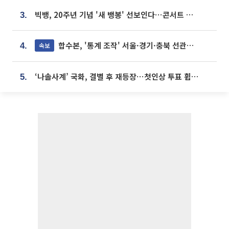
빅뱅, 20주년 기념 '새 뱅봉' 선보인다⋯콘서트 앞두고 팝업 개최
3.
합수본, '통계 조작' 서울·경기·충북 선관위 등 추가 압수수색
속보
4.
‘나솔사계’ 국화, 결별 후 재등장⋯첫인상 투표 휩쓸고 ‘인기녀’ 등극
5.