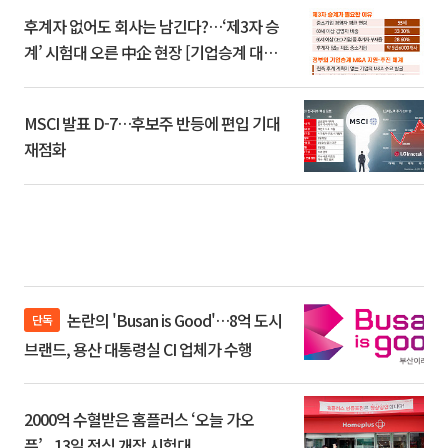
후계자 없어도 회사는 남긴다?…‘제3자 승
계’ 시험대 오른 中企 현장 [기업승계 대전
환]
MSCI 발표 D-7…후보주 반등에 편입 기대
재점화
논란의 'Busan is Good'…8억 도시
단독
브랜드, 용산 대통령실 CI 업체가 수행
2000억 수혈받은 홈플러스 ‘오늘 가오
픈’...13일 정식 개장 시험대