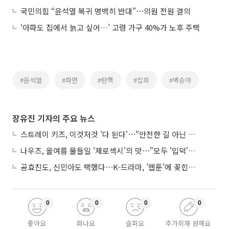
국민의힘 “윤석열 복귀 명백히 반대”⋯의원 전원 결의
‘아파도 집에서 늙고 싶어…’ 고령 가구 40%가 노후 주택
#윤석열
#파면
#탄핵
#집회
#백승아
장유진 기자의 주요 뉴스
스트레이 키즈, 이것저것 '다 된다'⋯"안전한 길 아닌 도전이 재밌어"
나우즈, 올여름 물들일 '제로섹시'의 맛⋯"모두 '입덕'시킬 것"
공효진도, 신민아도 택했다⋯K-드라마, '웹툰'에 꽂힌 이유
0
0
0
0
좋아요
화나요
슬퍼요
추가취재 원해요