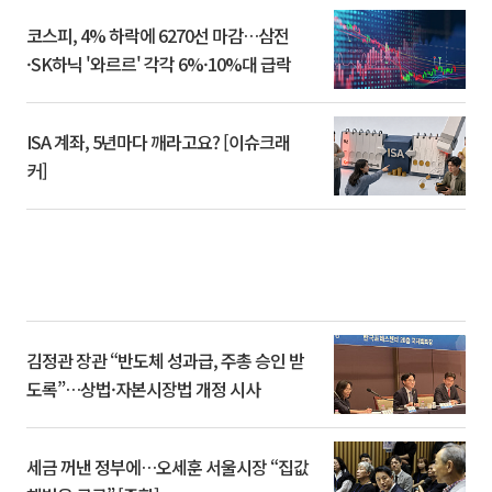
코스피, 4% 하락에 6270선 마감…삼전
·SK하닉 '와르르' 각각 6%·10%대 급락
ISA 계좌, 5년마다 깨라고요? [이슈크래
커]
김정관 장관 “반도체 성과급, 주총 승인 받
도록”…상법·자본시장법 개정 시사
세금 꺼낸 정부에…오세훈 서울시장 “집값