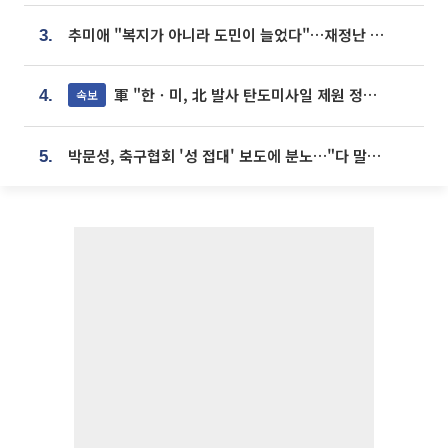
추미애 "복지가 아니라 도민이 늘었다"…재정난 책임론 정면돌파
3.
軍 "한ㆍ미, 北 발사 탄도미사일 제원 정밀분석 중"
속보
4.
박문성, 축구협회 '성 접대' 보도에 분노…"다 말아먹으려고 작정했나"
5.