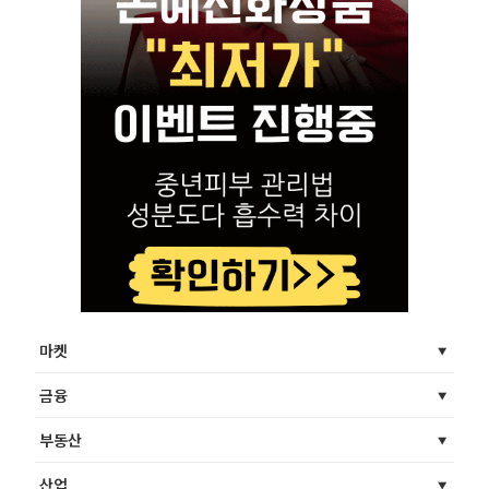
마켓
금융
부동산
산업