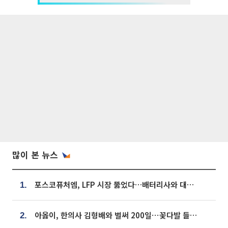
많이 본 뉴스
포스코퓨처엠, LFP 시장 뚫었다…배터리사와 대규모 장기 공급 합의
1.
아옳이, 한의사 김형배와 벌써 200일⋯꽃다발 들고 "프러포즈 아냐"
2.