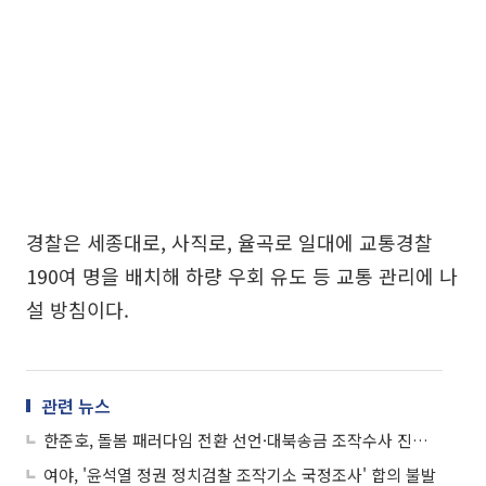
경찰은 세종대로, 사직로, 율곡로 일대에 교통경찰
190여 명을 배치해 하량 우회 유도 등 교통 관리에 나
설 방침이다.
관련 뉴스
한준호, 돌봄 패러다임 전환 선언·대북송금 조작수사 진상규명 촉구 동시 가동
여야, '윤석열 정권 정치검찰 조작기소 국정조사' 합의 불발