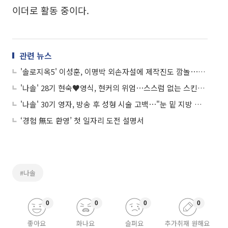
이더로 활동 중이다.
관련 뉴스
'솔로지옥5' 이성훈, 이명박 외손자설에 제작진도 깜놀⋯"닮은 부분 있어, 본인도 당황"
'나솔' 28기 현숙♥영식, 현커의 위엄⋯스스럼 없는 스킨십 "딸도 응원해줘"
'나솔' 30기 영자, 방송 후 성형 시술 고백⋯"눈 밑 지방 재배치했다"
‘경험 無도 환영’ 첫 일자리 도전 설명서
#나솔
0
0
0
0
좋아요
화나요
슬퍼요
추가취재 원해요