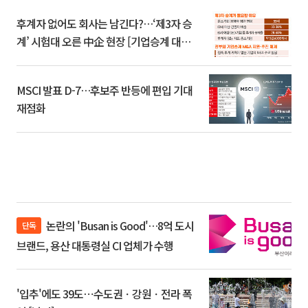
후계자 없어도 회사는 남긴다?…‘제3자 승
계’ 시험대 오른 中企 현장 [기업승계 대전
환]
MSCI 발표 D-7…후보주 반등에 편입 기대
재점화
논란의 'Busan is Good'…8억 도시
단독
브랜드, 용산 대통령실 CI 업체가 수행
'입추'에도 39도⋯수도권ㆍ강원ㆍ전라 폭