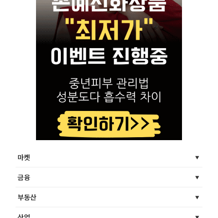
마켓
금융
부동산
산업