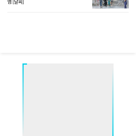
염 [날씨]