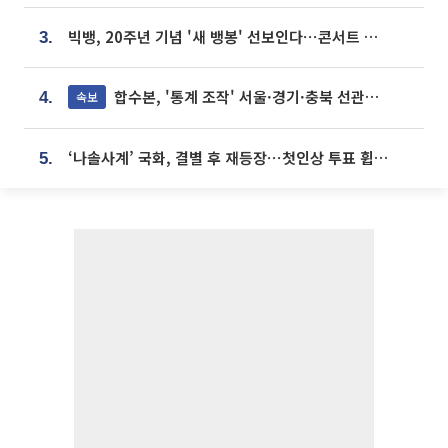
빅뱅, 20주년 기념 '새 뱅봉' 선보인다⋯콘서트 앞두고 팝업 개최
3.
합수본, '통계 조작' 서울·경기·충북 선관위 등 추가 압수수색
속보
4.
‘나솔사계’ 국화, 결별 후 재등장⋯첫인상 투표 휩쓸고 ‘인기녀’ 등극
5.