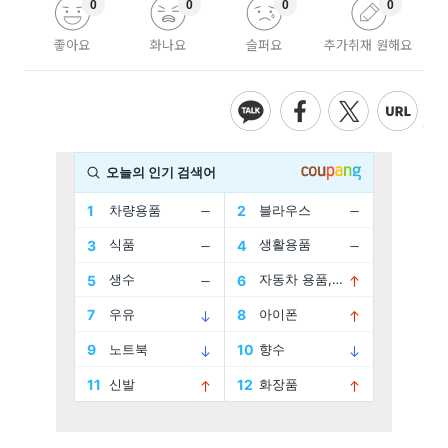
0
0
0
0
좋아요
화나요
슬퍼요
추가취재 원해요