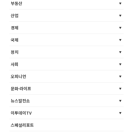
부동산
산업
경제
국제
정치
사회
오피니언
문화·라이프
뉴스발전소
이투데이TV
스페셜리포트