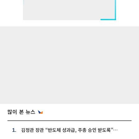
많이 본 뉴스
김정관 장관 “반도체 성과급, 주총 승인 받도록”…상법·자본시장법 개정 시사
1.