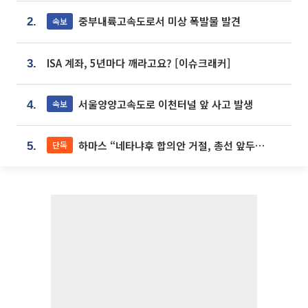
중부내륙고속도로서 미상 폭발물 발견
속보
2.
ISA 계좌, 5년마다 깨라고요? [이슈크래커]
3.
서울양양고속도로 이천터널 앞 사고 발생
속보
4.
하마스 “네타냐후 합의안 거절, 총선 앞두고 시간 끌기”
단독
5.