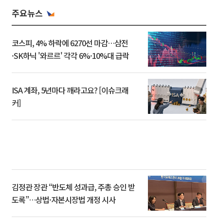
주요뉴스
코스피, 4% 하락에 6270선 마감…삼전
·SK하닉 '와르르' 각각 6%·10%대 급락
ISA 계좌, 5년마다 깨라고요? [이슈크래
커]
김정관 장관 “반도체 성과급, 주총 승인 받
도록”…상법·자본시장법 개정 시사