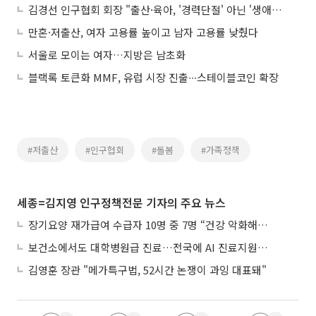
김경선 인구협회 회장 "출산·육아, '경력단절' 아닌 '생애확장' 되도록 앞장"
만혼·저출산, 여자 고용률 높이고 남자 고용률 낮췄다
서울로 모이는 여자…지방은 남초화
블랙록 토큰화 MMF, 유럽 시장 진출∙∙∙스테이블코인 확장
#저출산
#인구협회
#돌봄
#가족정책
세종=김지영 인구정책전문 기자의 주요 뉴스
장기요양 재가급여 수급자 10명 중 7명 “건강 악화해도 집에서”
보건소에서도 대학병원급 진료…전국에 AI 진료지원도구 보급
김영훈 장관 "메가특구법, 52시간 논쟁이 과잉 대표돼"