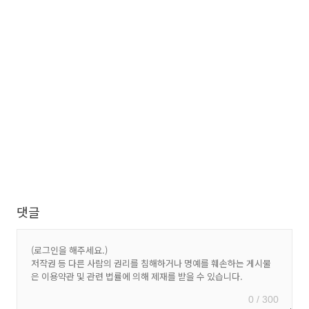
댓글
0 / 300