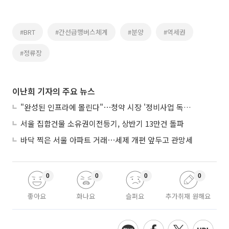
#BRT
#간선급행버스체계
#분양
#역세권
#정류장
이난희 기자의 주요 뉴스
"완성된 인프라에 몰린다"⋯청약 시장 '정비사업 독주' 42배 격차
서울 집합건물 소유권이전등기, 상반기 13만건 돌파
바닥 찍은 서울 아파트 거래⋯세제 개편 앞두고 관망세
0
0
0
0
좋아요
화나요
슬퍼요
추가취재 원해요