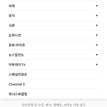
국제
정치
사회
오피니언
문화·라이프
뉴스발전소
이투데이TV
스페셜리포트
Channel 5
위너스IR클럽
무단전재 및 수집, 복사, 재배포, AI학습 이용 금지