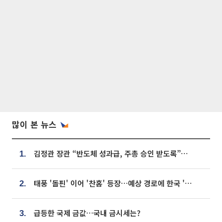
많이 본 뉴스
김정관 장관 “반도체 성과급, 주총 승인 받도록”…상법·자본시장법 개정 시사
1.
태풍 '돌핀' 이어 '찬홈' 등장…예상 경로에 한국 '한숨'
2.
급등한 국제 금값…국내 금시세는?
3.