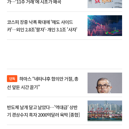
가⋯‘11주 거래’에 시초가 왜곡
코스피 장중 낙폭 확대에 '매도 사이드
카'…외인 2.8조'팔자'· 개인 3.1조 '사자'
하마스 “네타냐후 합의안 거절, 총
단독
선 앞둔 시간 끌기”
반도체 날개 달고 날았다⋯'역대급' 상반
기 경상수지 흑자 2000억달러 육박 [종합]