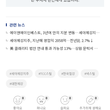
관련 뉴스
에이앤에이인베스트, 3년여 만의 지분 변동…세아제강지주, 오너 4세 승계 지렛대 밑그림?
세아제강지주, 지난해 영업익 2058억…전년比 2.7%↓
美 클래리티 법안 연내 통과 가능성 13%…상원 문턱서 제동
#세아제강지주
#TCC스틸
#한국철강
#넥스틸
#대한제강
0
0
0
0
좋아요
화나요
슬퍼요
추가취재 원해요