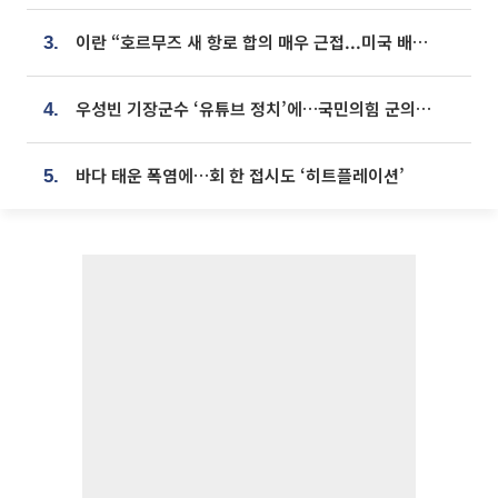
이란 “호르무즈 새 항로 합의 매우 근접...미국 배상 먼저”
3.
우성빈 기장군수 ‘유튜브 정치’에…국민의힘 군의원들 집단 반발
4.
바다 태운 폭염에…회 한 접시도 ‘히트플레이션’
5.