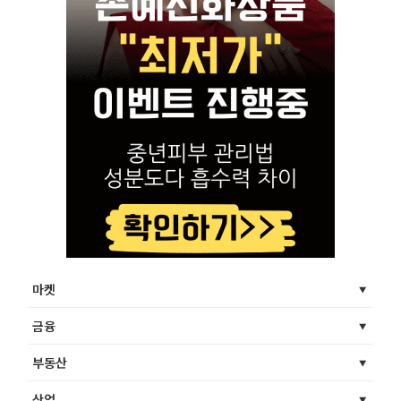
마켓
금융
부동산
산업