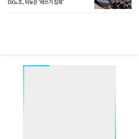
DX노조, 뒤늦은 '떼쓰기 집회'