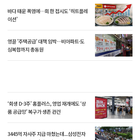
바다 태운 폭염에…회 한 접시도 ‘히트플레
이션’
영끌 '주택공급' 대책 임박⋯비아파트·도
심복합까지 총동원
‘회생 D-3주’ 홈플러스, 영업 재개에도 ‘상
품 공급망’ 복구가 생존 관건
3445억 자사주 지급 마쳤는데...삼성전자