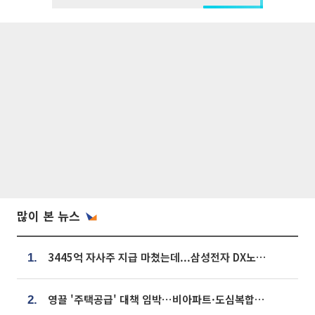
많이 본 뉴스
3445억 자사주 지급 마쳤는데...삼성전자 DX노조, 뒤늦은 '떼쓰기 집회'
1.
영끌 '주택공급' 대책 임박⋯비아파트·도심복합까지 총동원
2.