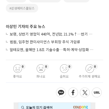
#삼성에피스홀딩스
이상민 기자의 주요 뉴스
보령, 상반기 영업익 440억, 전년比 21.1%↑…반기 역대 최대
법원, 임주현 한미사이언스 부회장 주식 가압류
알테오젠, 올해만 1.8조 기술수출…특허·계약·상업화 ‘삼박자’
0
0
0
0
좋아요
화나요
슬퍼요
추가취재 원해요