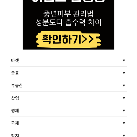
마켓
금융
부동산
산업
경제
국제
정치