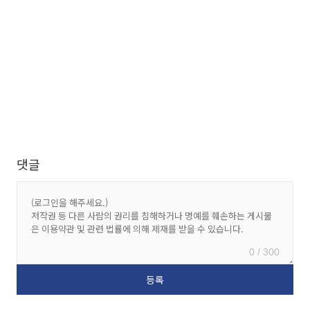
댓글
0 / 300