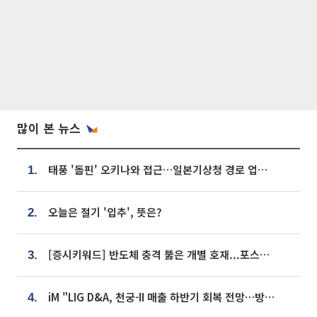
많이 본 뉴스
태풍 '돌핀' 오키나와 접근…일본기상청 경로 업데이트
1.
오늘은 절기 '입추', 뜻은?
2.
[증시키워드] 반도체 충격 뚫은 개별 호재...포스코퓨처엠·에코프로·한화솔루션 '눈길'
3.
iM "LIG D&A, 천궁-II 매출 하반기 회복 전망…방산 톱픽 유지"
4.