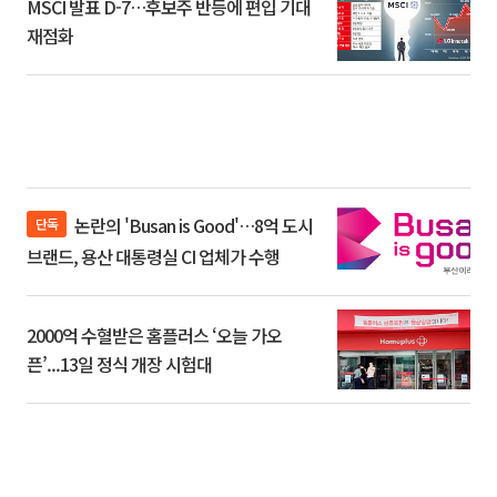
MSCI 발표 D-7…후보주 반등에 편입 기대
재점화
논란의 'Busan is Good'…8억 도시
단독
브랜드, 용산 대통령실 CI 업체가 수행
2000억 수혈받은 홈플러스 ‘오늘 가오
픈’...13일 정식 개장 시험대