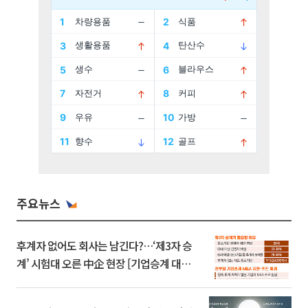
주요뉴스
후계자 없어도 회사는 남긴다?…‘제3자 승
계’ 시험대 오른 中企 현장 [기업승계 대전
환]