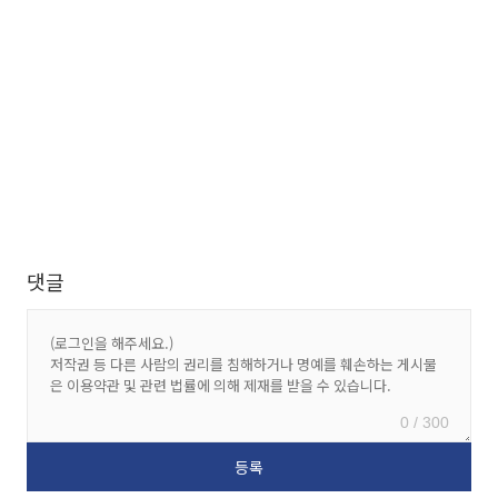
댓글
0 / 300