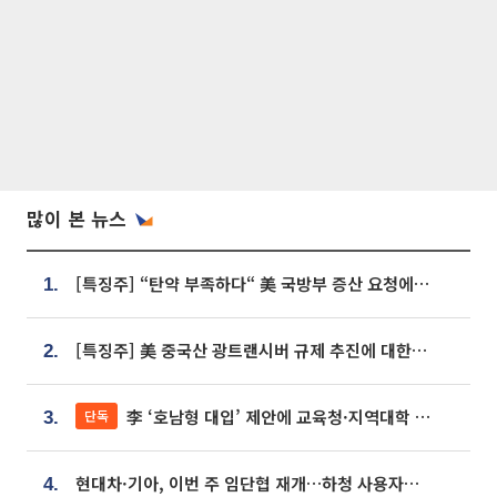
많이 본 뉴스
[특징주] “탄약 부족하다“ 美 국방부 증산 요청에⋯국내 방산주 급등세
1.
[특징주] 美 중국산 광트랜시버 규제 추진에 대한광통신 등 광통신株 강세
2.
李 ‘호남형 대입’ 제안에 교육청·지역대학 서·논술형 입시 연계 '착수'
단독
3.
현대차·기아, 이번 주 임단협 재개…하청 사용자성 재심도 ‘변수’
4.