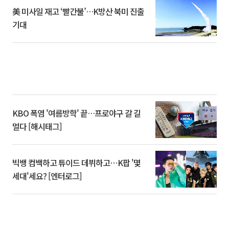
美 미사일 재고 ‘빨간불’…K방산 북미 진출
기대
KBO 폭염 '여름방학' 끝…프로야구 갈 길
멀다 [해시태그]
빅뱅 컴백하고 튜이드 데뷔하고⋯K팝 '몇
세대'세요? [엔터로그]