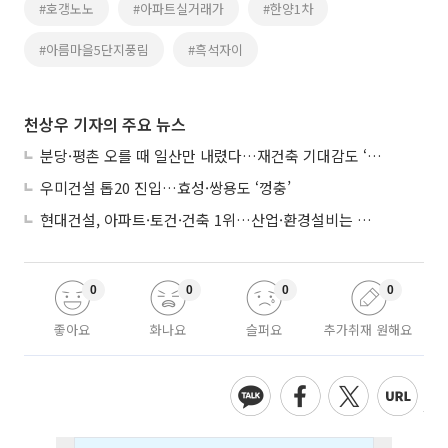
#호갱노노
#아파트실거래가
#한양1차
#아름마을5단지풍림
#흑석자이
천상우 기자의 주요 뉴스
분당·평촌 오를 때 일산만 내렸다…재건축 기대감도 ‘무색’
우미건설 톱20 진입…효성·쌍용도 ‘껑충’
현대건설, 아파트·토건·건축 1위…산업·환경설비는 삼성E&A
0
0
0
0
좋아요
화나요
슬퍼요
추가취재 원해요