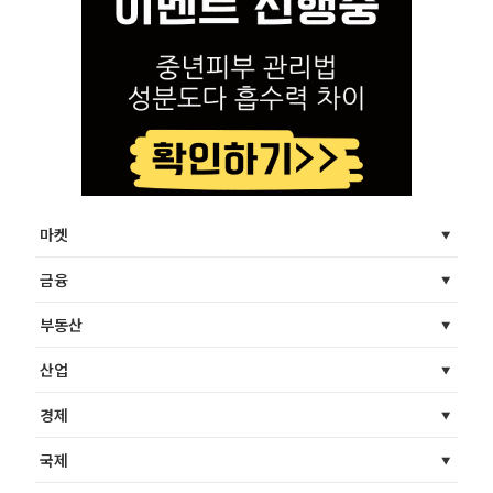
마켓
금융
부동산
산업
경제
국제