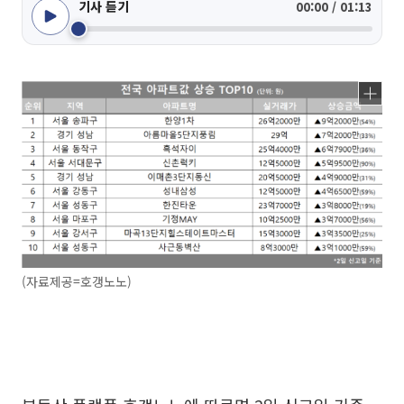
기사 듣기
00:00 / 01:13
(자료제공=호갱노노)