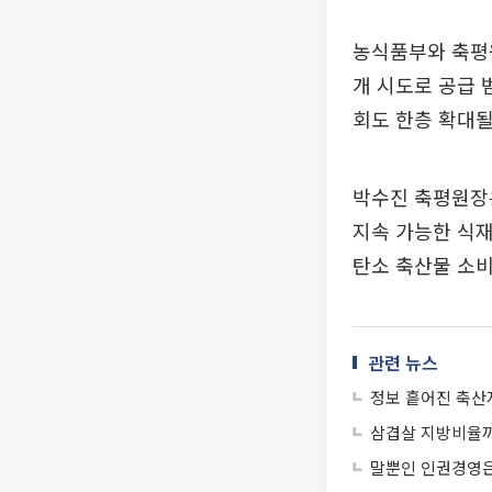
농식품부와 축평원
개 시도로 공급 
회도 한층 확대될
박수진 축평원장
지속 가능한 식
탄소 축산물 소비
관련 뉴스
정보 흩어진 축산
삼겹살 지방비율까
말뿐인 인권경영은