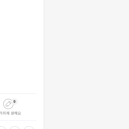
0
가취재 원해요