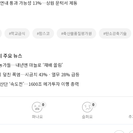
 연내 통과 가능성 13%…상원 문턱서 제동
#학교급식
#팜스코
#축산물품질평가원
#탄소감축기술
 주요 뉴스
농가들…내년엔 마늘로 ‘재배 쏠림’
 덮친 폭염…시금치 43%ㆍ열무 28% 급등
산단 ‘속도전’…1600조 메가투자 이행 총력
0
0
화나요
슬퍼요
추