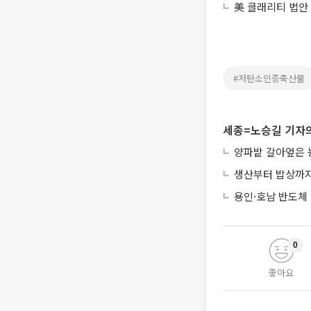
美 클래리티 법안
#저탄소인증축산물
세종=노승길 기자의
양파밭 갈아엎은 
생산부터 밥상까지
용인·호남 반도체 
0
좋아요