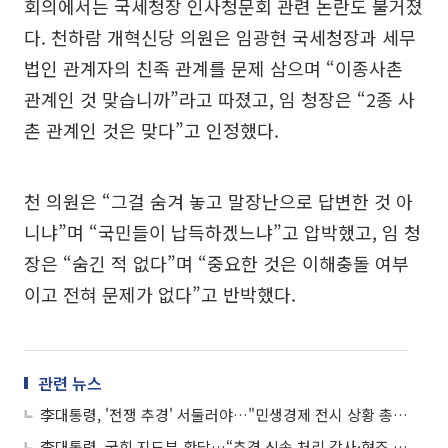
회의에서는 국세청장 인사청문회 관련 논란도 불거졌
다. 천하람 개혁신당 의원은 임광현 국세청장과 세무
법인 관계자의 친족 관계를 문제 삼으며 “이종사촌
관계인 것 맞습니까”라고 따졌고, 임 청장은 “2종 사
촌 관계인 것은 맞다”고 인정했다.
천 의원은 “그걸 숨겨 놓고 말장난으로 답변한 것 아
니냐”며 “국민들이 납득하겠느냐”고 압박했고, 임 청
장은 “숨긴 적 없다”며 “중요한 것은 이해충돌 여부
이고 전혀 문제가 없다”고 반박했다.
관련 뉴스
李대통령, '전쟁 추경' 서둘러야…"민생경제 전시 상황 총력 대응"
李대통령, 국회 지도부 환담…“추경 신속 처리 감사·협조 당부”