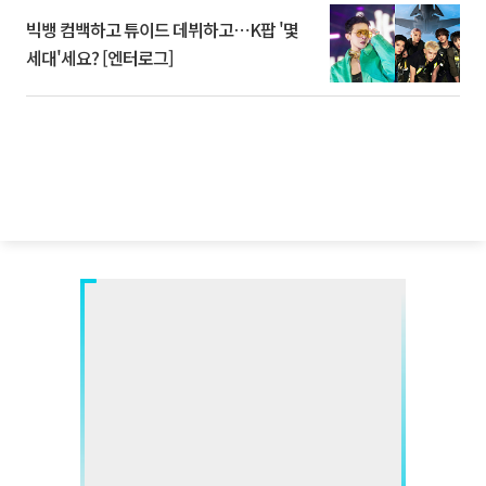
빅뱅 컴백하고 튜이드 데뷔하고⋯K팝 '몇
세대'세요? [엔터로그]