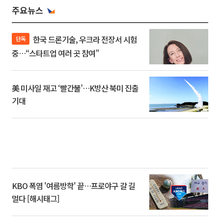
주요뉴스
한국 드론기술, 우크라 전장서 시험
단독
중…“스타트업 여러 곳 참여”
美 미사일 재고 ‘빨간불’…K방산 북미 진출
기대
KBO 폭염 '여름방학' 끝…프로야구 갈 길
멀다 [해시태그]