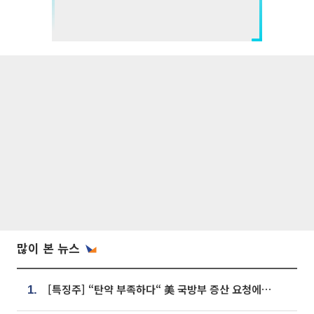
많이 본 뉴스
[특징주] “탄약 부족하다“ 美 국방부 증산 요청에⋯국내 방산주 급등세
1.