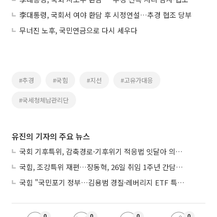
李대통령, 국회서 여야 환담 후 시정연설…추경 협조 당부
무너진 노후, 국민연금으로 다시 세우다
#추경
#국힘
#지선
#고유가대응
#국세청체납관리단
유진의 기자의 주요 뉴스
국회 기후특위, 감축경로·기후위기 적응법 잇달아 의결…폭염 피해엔 ‘기후보험’
국힘, 조강특위 재편…장동혁, 26일 취임 1주년 간담회서 ‘당 운영안’ 발표
국힘 "국민포기 정부…김용범 경질·레버리지 ETF 특검해야"
0
0
0
0