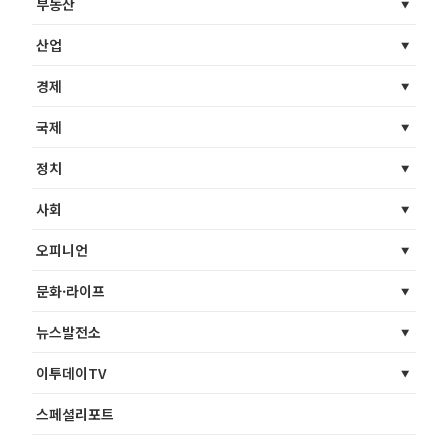
부동산
산업
경제
국제
정치
사회
오피니언
문화·라이프
뉴스발전소
이투데이TV
스페셜리포트