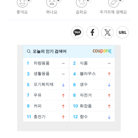
좋아요
화나요
슬퍼요
추가취재 원해요