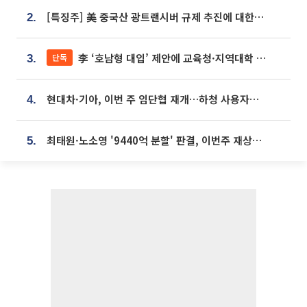
[특징주] 美 중국산 광트랜시버 규제 추진에 대한광통신 등 광통신株 강세
2.
李 ‘호남형 대입’ 제안에 교육청·지역대학 서·논술형 입시 연계 '착수'
단독
3.
현대차·기아, 이번 주 임단협 재개…하청 사용자성 재심도 ‘변수’
4.
최태원·노소영 '9440억 분할' 판결, 이번주 재상고 여부 주목
5.