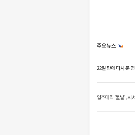
주요뉴스
22일 만에 다시 문 
입추매직 '불발', 처