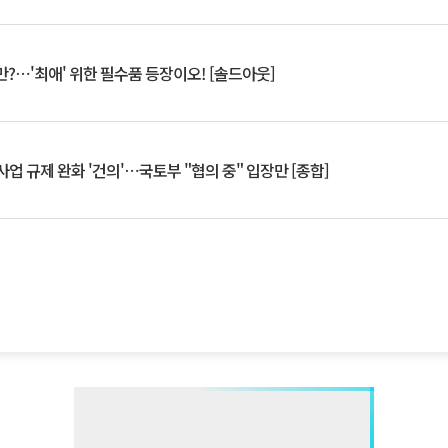
?⋯'최애' 위한 필수품 등장이오! [솔드아웃]
업 규제 완화 '건의'⋯국토부 "협의 중" 입장만 [종합]