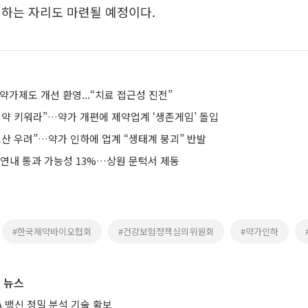
렴하는 자리도 마련될 예정이다.
약가제도 개선 환영...“치료 접근성 진전”
신약 키워라”…약가 개편에 제약업계 ‘생존게임’ 돌입
도산 우려”…약가 인하에 업계 “생태계 붕괴” 반발
 연내 통과 가능성 13%…상원 문턱서 제동
#한국제약바이오협회
#건강보험정책심의위원회
#약가인하
 뉴스
A 백신 정밀 분석 기술 확보