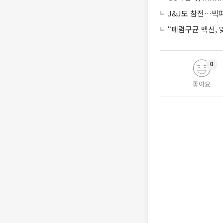
J&J도 참전…빅파마
“폐렴구균 백신,
0
좋아요