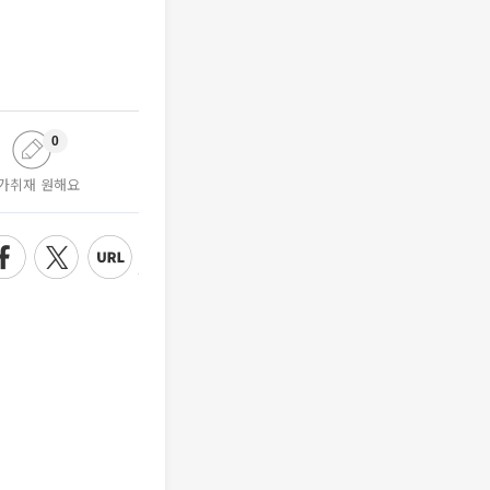
0
가취재 원해요