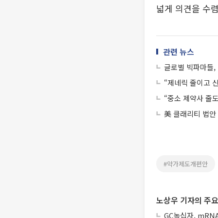
넓게 의견을 수
관련 뉴스
글로벌 빅파마들, 
“제네릭 줄이고 
“중소 제약사 줄
美 클래리티 법안
#약가제도개편안
노상우 기자의 주요
GC녹십자, mRN