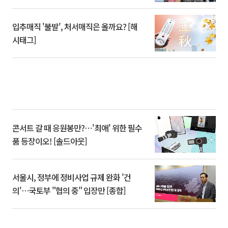
입추매직 '불발', 처서매직은 올까요? [해
시태그]
콘서트 갈 때 응원봉만?⋯'최애' 위한 필수
품 등장이오! [솔드아웃]
서울시, 정부에 정비사업 규제 완화 '건
의'⋯국토부 "협의 중" 입장만 [종합]