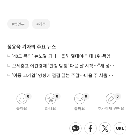
#행안부
#가뭄
정용욱 기자의 주요 뉴스
'40도 폭염' 뉴노멀 되나…올해 열대야 역대 1위·폭염일수 평년 3배 넘어
오세훈표 야간경제 '한강 밤핑' 다음 달 시작⋯"새 성장동력 만들 것"
'이중 고기압' 영향에 펄펄 끓는 주말…다음 주 서울 포함 서쪽이 더 덥다
0
0
0
0
좋아요
화나요
슬퍼요
추가취재 원해요