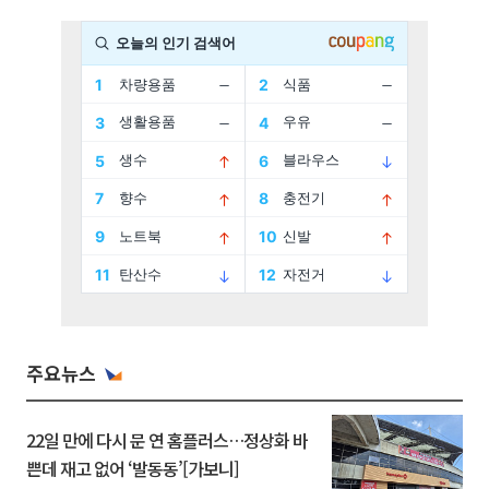
주요뉴스
22일 만에 다시 문 연 홈플러스…정상화 바
쁜데 재고 없어 ‘발동동’[가보니]