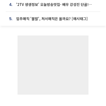
'2TV 생생정보' 오늘방송맛집- 배우 강성진 단골! 쌀국수ㆍ푸팟퐁 커리 맛집 '블○○○'
4.
입추매직 '불발', 처서매직은 올까요? [해시태그]
5.