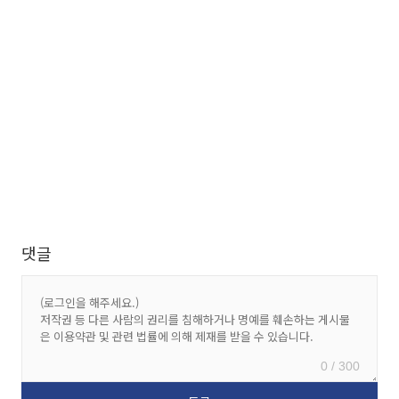
댓글
0 / 300