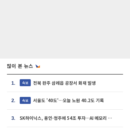
많이 본 뉴스
전북 완주 삼례읍 공장서 화재 발생
속보
1.
서울도 '40도'…오늘 노원 40.2도 기록
속보
2.
SK하이닉스, 용인·청주에 54조 투자…AI 메모리 생산기지 키운다
3.